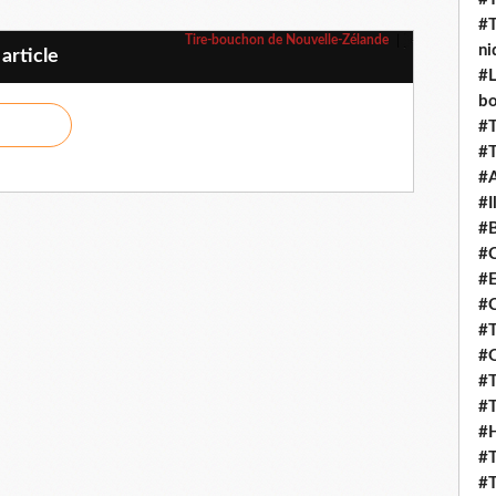
#T
Tire-bouchon de Nouvelle-Zélande
ni
article
#L
b
#T
#T
#
#I
#B
#C
#E
#C
#T
#O
#T
#T
#H
#T
#T