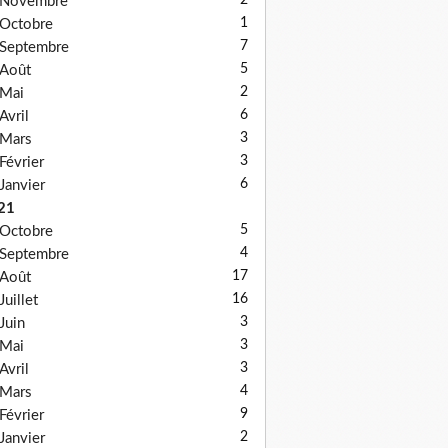
2
Novembre
1
Octobre
7
Septembre
5
Août
2
Mai
6
Avril
3
Mars
3
Février
6
Janvier
21
5
Octobre
4
Septembre
17
Août
16
Juillet
3
Juin
3
Mai
3
Avril
4
Mars
9
Février
2
Janvier