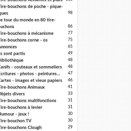
ire-bouchons de poche - pique-
98
ques
e tour du monde en 80 tire-
86
ouchons
77
ire-bouchons à mécanisme
75
ire-bouchons corne - os
65
Annonces
49
ls sont partis
48
ibliothèque
48
anifs - couteaux et sommeliers
47
critures - photos - peintures...
46
artes - images et vieux papiers
41
ire-bouchons Animaux
33
bjets divers
31
ire-bouchons multifonctions
31
ire-bouchons à levier
30
umour - jeux !
30
ire-bouchon TV
29
ire-bouchons Clough