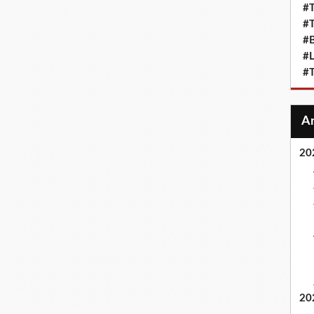
#T
#T
#
#L
#T
20
20