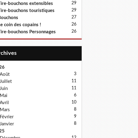
29
ire-bouchons extensibles
29
ire-bouchons touristiques
27
Bouchons
26
e coin des copains !
26
ire-bouchons Personnages
Archives
26
3
Août
11
Juillet
11
Juin
6
Mai
10
Avril
8
Mars
9
Février
8
Janvier
25
12