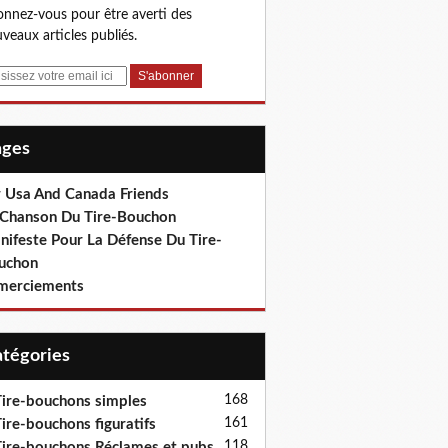
nnez-vous pour être averti des
veaux articles publiés.
Pages
r Usa And Canada Friends
 Chanson Du Tire-Bouchon
nifeste Pour La Défense Du Tire-
uchon
merciements
Catégories
168
ire-bouchons simples
161
ire-bouchons figuratifs
118
ire-bouchons Réclames et pubs