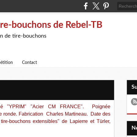
ire-bouchons de Rebel-TB
on de tire-bouchons
étition
Contact
S
arqué "YPRIM" "Acier CM FRANCE". Poignée
che ronde. Fabrication Charles Martineau. Date des
tire-bouchons extensibles" de Lapierre et Türler,