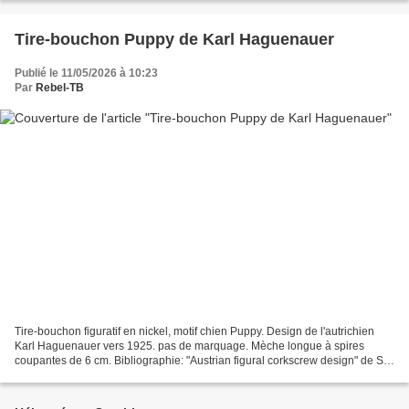
Tire-bouchon Puppy de Karl Haguenauer
Publié le 11/05/2026 à 10:23
Par
Rebel-TB
Tire-bouchon figuratif en nickel, motif chien Puppy. Design de l'autrichien
Karl Haguenauer vers 1925. pas de marquage. Mèche longue à spires
coupantes de 6 cm. Bibliographie: "Austrian figural corkscrew design" de Sal
Robinson et Wayne Meadows, pages...