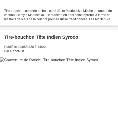
Tire-bouchon, poignée en bois peint décor Matriochka. Mèche en queue de
cochon. Le style Matriochka : Le manche en bois peint reprend la forme et
les traits délicats de la célèbre poupée russe traditionnelle. Les motifs "Gjel"
(Гжель) : Les peintures...
Tire-bouchon Tête Indien Syroco
Publié le 20/05/2026 à 14:22
Par
Rebel-TB