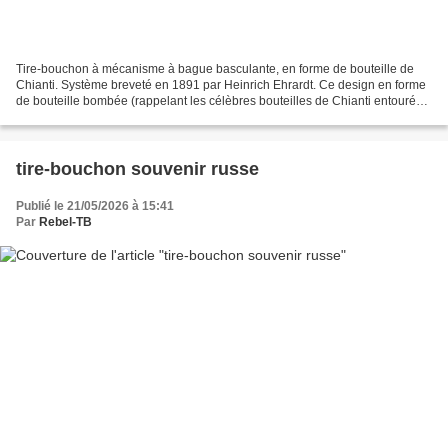
Tire-bouchon à mécanisme à bague basculante, en forme de bouteille de
Chianti. Système breveté en 1891 par Heinrich Ehrardt. Ce design en forme
de bouteille bombée (rappelant les célèbres bouteilles de Chianti entourées
de paille, appelées fiaschi ) a...
tire-bouchon souvenir russe
Publié le 21/05/2026 à 15:41
Par
Rebel-TB