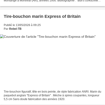
Montange à Montréal (Ain), années 1950. Bibliographie : "Bull's corkscrew
Guide", page 139 et les "Tire-bouchons...
Tire-bouchon marin Express of Britain
Publié le 13/05/2026 à 09:25
Par
Rebel-TB
Tire-bouchon figuratif, tête en bois peinte, de style fabrication ANRI. Marin du
paquebot anglais "Express of Britain" . Mèche à spires coupantes, longueur
5,5 cm Sans doute fabrication des années 1920.