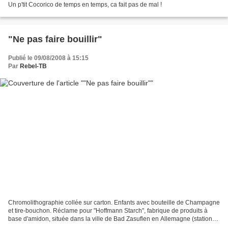
Un p'tit Cocorico de temps en temps, ca fait pas de mal !
"Ne pas faire bouillir"
Publié le 09/08/2008 à 15:15
Par
Rebel-TB
Chromolithographie collée sur carton. Enfants avec bouteille de Champagne
et tire-bouchon. Réclame pour "Hoffmann Starch", fabrique de produits à
base d'amidon, située dans la ville de Bad Zasuflen en Allemagne (station
thermale). Légende de l'image:...