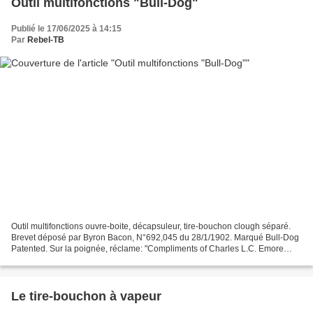
Outil multifonctions "Bull-Dog"
Publié le 17/06/2025 à 14:15
Par
Rebel-TB
Outil multifonctions ouvre-boite, décapsuleur, tire-bouchon clough séparé.
Brevet déposé par Byron Bacon, N°692,045 du 28/1/1902. Marqué Bull-Dog
Patented. Sur la poignée, réclame: "Compliments of Charles L.C. Emore
Groceries, Dry Goods, Tobacoo and Baked...
Le tire-bouchon à vapeur