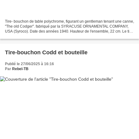
Tire- bouchon de table polychrome, figurant un gentleman tenant une canne,
"The old Codger". fabriqué par la SYRACUSE ORNAMENTAL COMPANY,
USA (Syroco). Date des années 1940. Hauteur de l'ensemble, 22 cm. Le tire-
bouchon est de type Williamson avec cloche-décapsuleur...
Tire-bouchon Codd et bouteille
Publié le 27/06/2025 à 16:16
Par
Rebel-TB