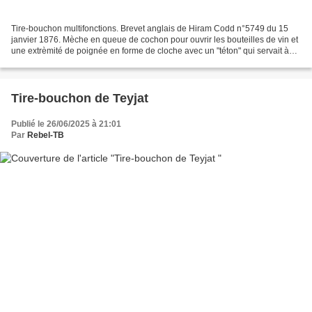
Tire-bouchon multifonctions. Brevet anglais de Hiram Codd n°5749 du 15
janvier 1876. Mèche en queue de cochon pour ouvrir les bouteilles de vin et
une extrèmité de poignée en forme de cloche avec un "téton" qui servait à
ouvrir les bouteilles d’eau gazeuse...
Tire-bouchon de Teyjat
Publié le 26/06/2025 à 21:01
Par
Rebel-TB