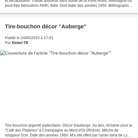
et décapsuleur. Travail artisanal sans doute de la Forêt Noire, Allemagne ou
peut-être fabrication ANRI, Italie. Doit dater des années 1950. Bibliographie:
"Ultimate corkscrews book"...
Tire-bouchon décor "Auberge"
Publié le 24/06/2025 à 17:01
Par
Rebel-TB
Tire-bouchon argenté publicitaire. Décor d'auberge. Au dos, réclame pour le
"Café des Platanes" à Champagne au Mont d'Or (Rhône). Mêche de
longueur 5cm. Date des années 1960. M'a été offert par l'amie Isma de Lyon.