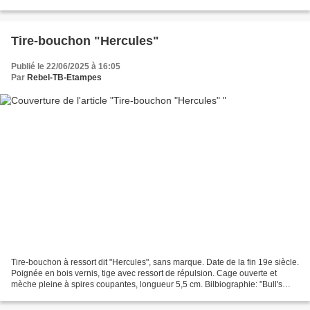
Merci à elle ! Bibliographie: "La folie...
Tire-bouchon "Hercules"
Publié le 22/06/2025 à 16:05
Par
Rebel-TB-Etampes
Tire-bouchon à ressort dit "Hercules", sans marque. Date de la fin 19e siècle.
Poignée en bois vernis, tige avec ressort de répulsion. Cage ouverte et
mèche pleine à spires coupantes, longueur 5,5 cm. Bilbiographie: "Bull's
pocket guide", page 110.