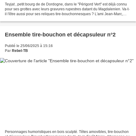
Teyjat , petit bourg de de Dordogne, dans le "Périgord Vert" est déjà connu
pour ses grottes avec leurs gravures rupestres datant du Magdalenien. Va-t-
il l'être aussi pour ses reliques tire-bouchonnesques ? L'ami Jean-Marc,
amoureux du Patrimoine et président...
Ensemble tire-bouchon et décapsuleur n°2
Publié le 25/06/2025 à 15:16
Par
Rebel-TB
Personnages humoristiques en bois sculpté. Têtes amovibles, tire-bouchon