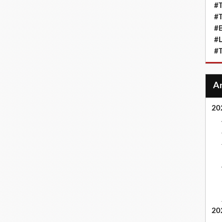
#T
#T
#
#L
#T
20
20