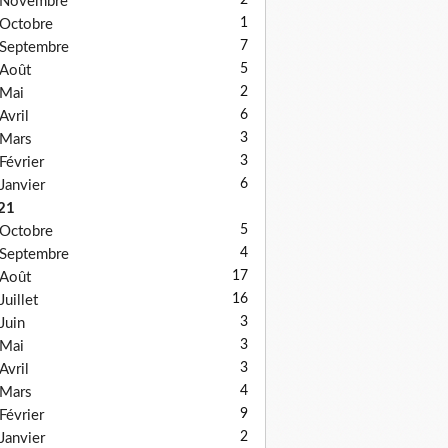
2
Novembre
1
Octobre
7
Septembre
5
Août
2
Mai
6
Avril
3
Mars
3
Février
6
Janvier
21
5
Octobre
4
Septembre
17
Août
16
Juillet
3
Juin
3
Mai
3
Avril
4
Mars
9
Février
2
Janvier