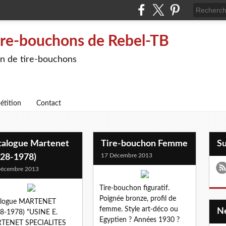
ire-bouchons de Rebel-TB
on de tire-bouchons
étition
Contact
talogue Martenet
Tire-bouchon Femme
S
17 Décembre 2013
928-1978)
Décembre 2013
Tire-bouchon figuratif.
Poignée bronze, profil de
alogue MARTENET
femme. Style art-déco ou
8-1978) "USINE E.
Egyptien ? Années 1930 ?
TENET SPECIALITES