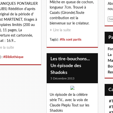
Mêche en queue de cochon,
ANIQUES PONTARLIER
Abo
longueur 7cm. Trouvé à
BS) Réédition d'après
nou
Cazats (Gironde).Toute
riginal de la période d'
contribution est la
E
st MARTENET, tirages à
bienvenue sur le créateur.
m
plaires limités (200 au
a
l), 11 pages, La
Lire la suite
i
erture est cartonnée,
Tag(s) :
#Ils sont partis
l
at : 16.9...
re la suite
Fo
La
) :
#Bibliothèque
Les tire-bouchons...
Ma
Un épisode des
Bo
Shadoks
Re
5 Décembre 2013
Un épisode de la célèbre
série TV... avec la voix de
#T
Claude Pieplu Tout sur les
#T
Shadoks
#T