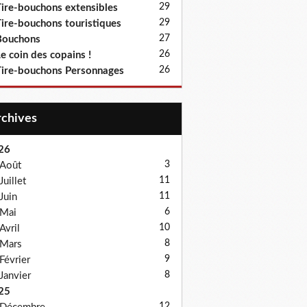
29
ire-bouchons extensibles
29
ire-bouchons touristiques
27
Bouchons
26
e coin des copains !
26
ire-bouchons Personnages
Archives
26
3
Août
11
Juillet
11
Juin
6
Mai
10
Avril
8
Mars
9
Février
8
Janvier
25
12