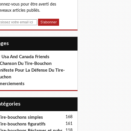
nnez-vous pour être averti des
veaux articles publiés.
Pages
r Usa And Canada Friends
 Chanson Du Tire-Bouchon
nifeste Pour La Défense Du Tire-
uchon
merciements
Catégories
168
ire-bouchons simples
161
ire-bouchons figuratifs
118
ire-bouchons Réclames et pubs