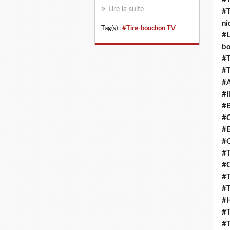
Lire la suite
#T
ni
Tag(s) :
#Tire-bouchon TV
#L
b
#T
#T
#
#I
#B
#C
#E
#C
#T
#O
#T
#T
#H
#T
#T