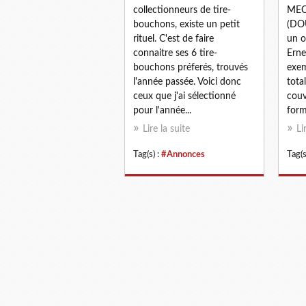
collectionneurs de tire-
MEC
bouchons, existe un petit
(DOU
rituel. C'est de faire
un o
connaitre ses 6 tire-
Erne
bouchons préferés, trouvés
exem
l'année passée. Voici donc
tota
ceux que j'ai sélectionné
couv
pour l'année...
form
Lire la suite
Li
Tag(s) :
#Annonces
Tag(s