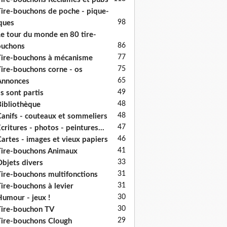
ire-bouchons de poche - pique-
98
ques
e tour du monde en 80 tire-
86
ouchons
77
ire-bouchons à mécanisme
75
ire-bouchons corne - os
65
Annonces
49
ls sont partis
48
ibliothèque
48
anifs - couteaux et sommeliers
47
critures - photos - peintures...
46
artes - images et vieux papiers
41
ire-bouchons Animaux
33
bjets divers
31
ire-bouchons multifonctions
31
ire-bouchons à levier
30
umour - jeux !
30
ire-bouchon TV
29
ire-bouchons Clough