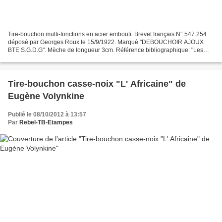
Tire-bouchon multi-fonctions en acier embouti. Brevet français N° 547.254
déposé par Georges Roux le 15/9/1922. Marqué "DEBOUCHOIR AJOUX
BTE S.G.D.G". Mèche de longueur 3cm. Référence bibliographique: "Les
brevets de tire-bouchons français 1847 - 1968"...
Tire-bouchon casse-noix "L' Africaine" de
Eugène Volynkine
Publié le 08/10/2012 à 13:57
Par
Rebel-TB-Etampes