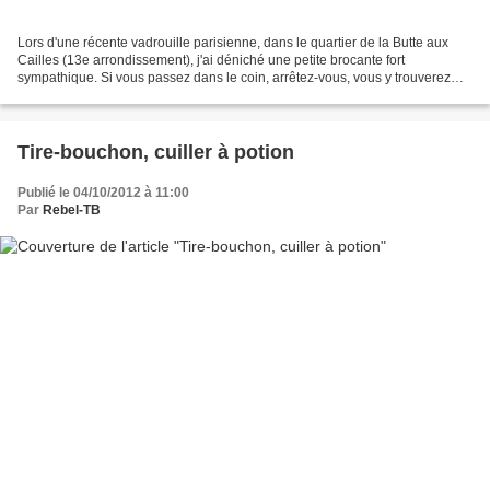
Lors d'une récente vadrouille parisienne, dans le quartier de la Butte aux
Cailles (13e arrondissement), j'ai déniché une petite brocante fort
sympathique. Si vous passez dans le coin, arrêtez-vous, vous y trouverez
objets anciens, vieux papiers et livres,...
Tire-bouchon, cuiller à potion
Publié le 04/10/2012 à 11:00
Par
Rebel-TB