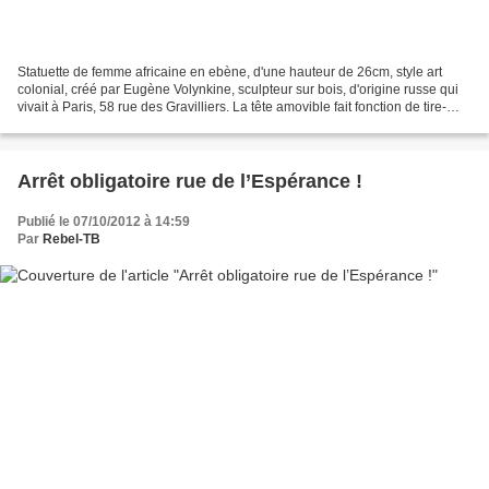
Statuette de femme africaine en ebène, d'une hauteur de 26cm, style art
colonial, créé par Eugène Volynkine, sculpteur sur bois, d'origine russe qui
vivait à Paris, 58 rue des Gravilliers. La tête amovible fait fonction de tire-
bouchon, avec une mêche...
Arrêt obligatoire rue de l’Espérance !
Publié le 07/10/2012 à 14:59
Par
Rebel-TB