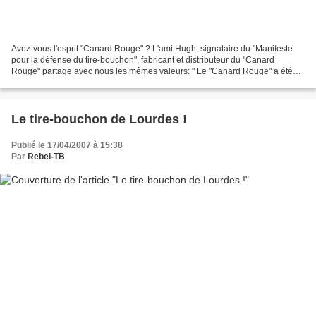
Avez-vous l'esprit "Canard Rouge" ? L'ami Hugh, signataire du "Manifeste
pour la défense du tire-bouchon", fabricant et distributeur du "Canard
Rouge" partage avec nous les mêmes valeurs: " Le "Canard Rouge" a été
fait pour tous ceux qui aiment la sensation...
Le tire-bouchon de Lourdes !
Publié le 17/04/2007 à 15:38
Par
Rebel-TB