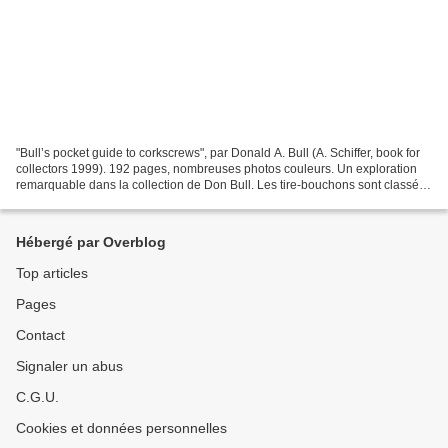
"Bull’s pocket guide to corkscrews", par Donald A. Bull (A. Schiffer, book for
collectors 1999). 192 pages, nombreuses photos couleurs. Un exploration
remarquable dans la collection de Don Bull. Les tire-bouchons sont classés
par catégories, avec leur...
Hébergé par Overblog
Top articles
Pages
Contact
Signaler un abus
C.G.U.
Cookies et données personnelles