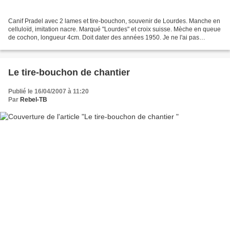
Canif Pradel avec 2 lames et tire-bouchon, souvenir de Lourdes. Manche en
celluloïd, imitation nacre. Marqué "Lourdes" et croix suisse. Mèche en queue
de cochon, longueur 4cm. Doit dater des années 1950. Je ne l'ai pas
ramené d'un pélerinage mais trouvé...
Le tire-bouchon de chantier
Publié le 16/04/2007 à 11:20
Par
Rebel-TB