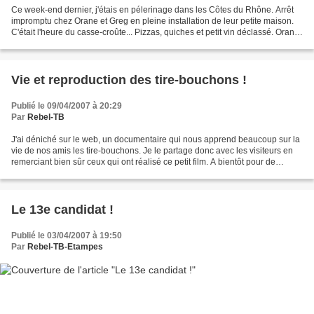
Ce week-end dernier, j'étais en pélerinage dans les Côtes du Rhône. Arrêt
impromptu chez Orane et Greg en pleine installation de leur petite maison.
C'était l'heure du casse-croûte... Pizzas, quiches et petit vin déclassé. Orane
sort LE tire-bouchon de...
Vie et reproduction des tire-bouchons !
Publié le 09/04/2007 à 20:29
Par
Rebel-TB
J'ai déniché sur le web, un documentaire qui nous apprend beaucoup sur la
vie de nos amis les tire-bouchons. Je le partage donc avec les visiteurs en
remerciant bien sûr ceux qui ont réalisé ce petit film. A bientôt pour de
nouvelles découvertes cinématographiques...
Le 13e candidat !
Publié le 03/04/2007 à 19:50
Par
Rebel-TB-Etampes