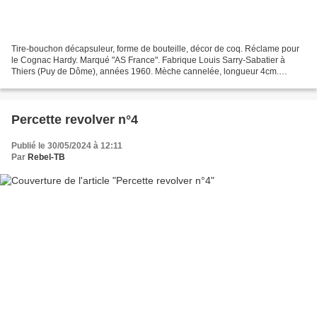
Tire-bouchon décapsuleur, forme de bouteille, décor de coq. Réclame pour
le Cognac Hardy. Marqué "AS France". Fabrique Louis Sarry-Sabatier à
Thiers (Puy de Dôme), années 1960. Mèche cannelée, longueur 4cm.
Bibliographie: "Les tire-bouchons du Thiernois"...
Percette revolver n°4
Publié le 30/05/2024 à 12:11
Par
Rebel-TB