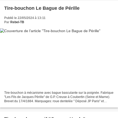
Tire-bouchon Le Bague de Pérille
Publié le 22/05/2024 à 13:11
Par
Rebel-TB
Tire-bouchon à mécanisme avec bague basculante sur la poignée. Fabrique
"Les Fils de Jacques Pérille" de G.P. Creuse à Coubertin (Seine et Marne).
Brevet du 17/4/1884. Marquages: roue dentelée " Déposé JP Paris" et
"Chamb syndc France..." et " 22" sur...