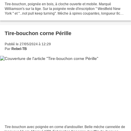
Tire-bouchon, poignée en bois, à cloche ouverte et mobile. Marqué
Williamson's sur la tige. Sur la poignée reste d'inscription " Westfield New
York " et "...not pull keep turning". Mèche à spires coupantes, longueur 8cm.
Sans doute objet publicitaire...
Tire-bouchon corne Pérille
Publié le 27/05/2024 à 12:29
Par
Rebel-TB
Tire-bouchon avec poignée en corne d'andouiller. Belle mèche cannelée de