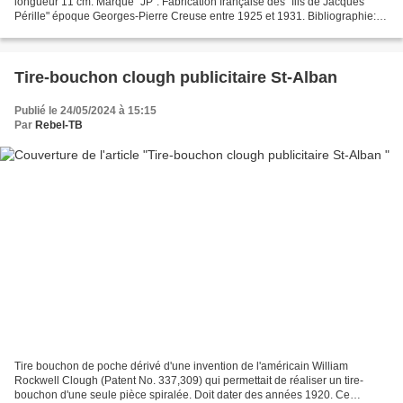
longueur 11 cm. Marqué "JP". Fabrication française des "fils de Jacques
Pérille" époque Georges-Pierre Creuse entre 1925 et 1931. Bibliographie:
"Les tire-bouchons français" de Gérard...
Tire-bouchon clough publicitaire St-Alban
Publié le 24/05/2024 à 15:15
Par
Rebel-TB
Tire bouchon de poche dérivé d'une invention de l'américain William
Rockwell Clough (Patent No. 337,309) qui permettait de réaliser un tire-
bouchon d'une seule pièce spiralée. Doit dater des années 1920. Ce