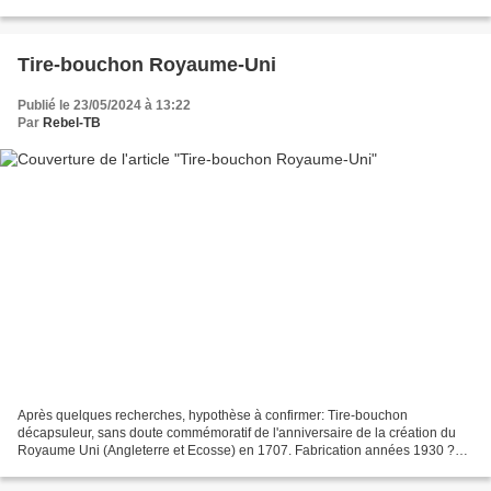
modèle dit à "un doigt" vient se loger dans...
Tire-bouchon Royaume-Uni
Publié le 23/05/2024 à 13:22
Par
Rebel-TB
Après quelques recherches, hypothèse à confirmer: Tire-bouchon
décapsuleur, sans doute commémoratif de l'anniversaire de la création du
Royaume Uni (Angleterre et Ecosse) en 1707. Fabrication années 1930 ?
Belle poignée en bronze, décor de lion et licorne...