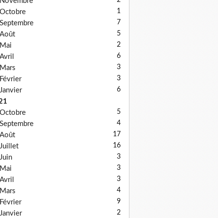
2
Novembre
1
Octobre
7
Septembre
5
Août
2
Mai
6
Avril
3
Mars
3
Février
6
Janvier
21
5
Octobre
4
Septembre
17
Août
16
Juillet
3
Juin
3
Mai
3
Avril
4
Mars
9
Février
2
Janvier