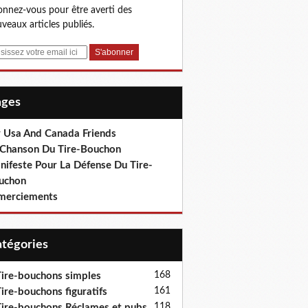
nnez-vous pour être averti des
veaux articles publiés.
Pages
r Usa And Canada Friends
 Chanson Du Tire-Bouchon
nifeste Pour La Défense Du Tire-
uchon
merciements
Catégories
168
ire-bouchons simples
161
ire-bouchons figuratifs
118
ire-bouchons Réclames et pubs