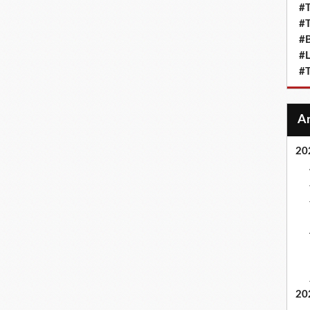
#T
#T
#
#L
#T
20
20