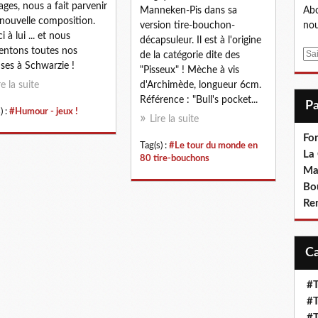
ages, nous a fait parvenir
Manneken-Pis dans sa
Abo
nouvelle composition.
version tire-bouchon-
nou
 à lui ... et nous
décapsuleur. Il est à l'origine
entons toutes nos
E
de la catégorie dite des
ses à Schwarzie !
m
"Pisseux" ! Mèche à vis
a
re la suite
d'Archimède, longueur 6cm.
i
Référence : "Bull's pocket...
) :
#Humour - jeux !
l
Lire la suite
Fo
Tag(s) :
#Le tour du monde en
La
80 tire-bouchons
Ma
Bo
Re
#T
#T
#T