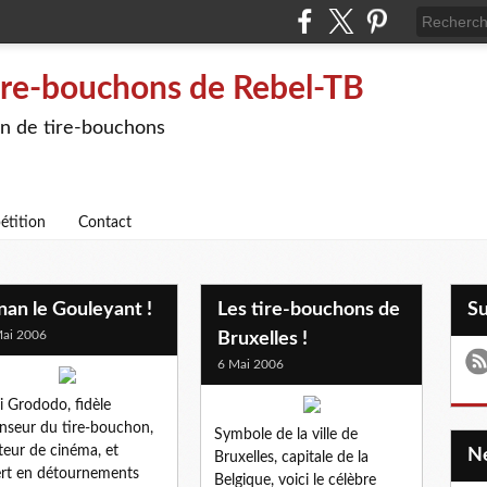
ire-bouchons de Rebel-TB
on de tire-bouchons
étition
Contact
an le Gouleyant !
Les tire-bouchons de
S
ai 2006
Bruxelles !
6 Mai 2006
i Grododo, fidèle
nseur du tire-bouchon,
Symbole de la ville de
eur de cinéma, et
Bruxelles, capitale de la
rt en détournements
Belgique, voici le célèbre