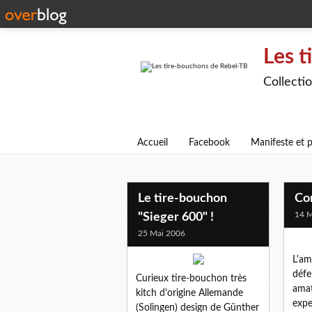
Les t
Collecti
Accueil
Facebook
Manifeste et p
Le tire-bouchon
Con
14 M
"Sieger 600" !
25 Mai 2006
L'am
défe
Curieux tire-bouchon très
amat
kitch d'origine Allemande
expe
(Solingen) design de Günther