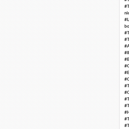
#T
ni
#L
b
#T
#T
#
#I
#B
#C
#E
#C
#T
#O
#T
#T
#H
#T
#T