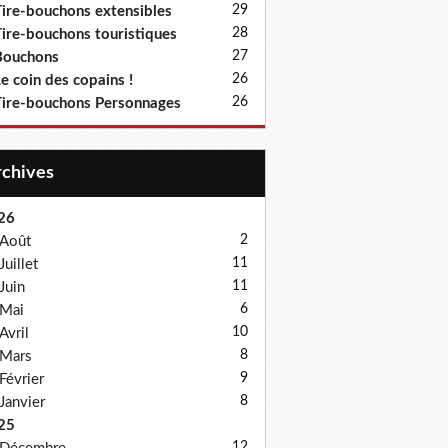
29
ire-bouchons extensibles
28
ire-bouchons touristiques
27
Bouchons
26
e coin des copains !
26
ire-bouchons Personnages
Archives
26
2
Août
11
Juillet
11
Juin
6
Mai
10
Avril
8
Mars
9
Février
8
Janvier
25
12