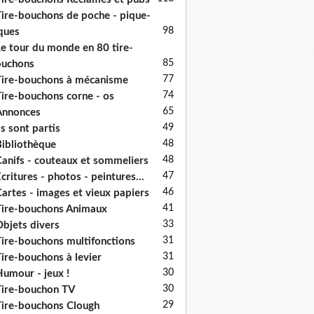
ire-bouchons de poche - pique-
98
ques
e tour du monde en 80 tire-
85
ouchons
77
ire-bouchons à mécanisme
74
ire-bouchons corne - os
65
Annonces
49
ls sont partis
48
ibliothèque
48
anifs - couteaux et sommeliers
47
critures - photos - peintures...
46
artes - images et vieux papiers
41
ire-bouchons Animaux
33
bjets divers
31
ire-bouchons multifonctions
31
ire-bouchons à levier
30
umour - jeux !
30
ire-bouchon TV
29
ire-bouchons Clough