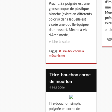
d'im
Pracht. Sa poignée est une
une 
grosse coque de plastique
Merci
blanche (existe en differents
prés
coloris) dans laquelle est
excu
vissée une douille équipée
d'un ressort. Mèche à vis
Li
d'Archimède,...
Tag(s
Lire la suite
Tag(s) :
#Tire-bouchons à
mécanisme
Ttire-bouchon corne
de mouflon
4 Mai 2006
Tire-bouchon simple,
poignée en corne de