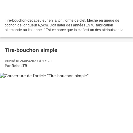
Tire-bouchon-décapsuleur en laiton, forme de clef. Mèche en queue de
cochon de longueur 6,5cm. Doit dater des années 1970, fabrication
allemande ou italienne. " Est-ce parce que la clef est un des attributs de la
Papauté qu'il existe tant de tire-bouchons...
Tire-bouchon simple
Publié le 26/05/2023 à 17:20
Par
Rebel-TB