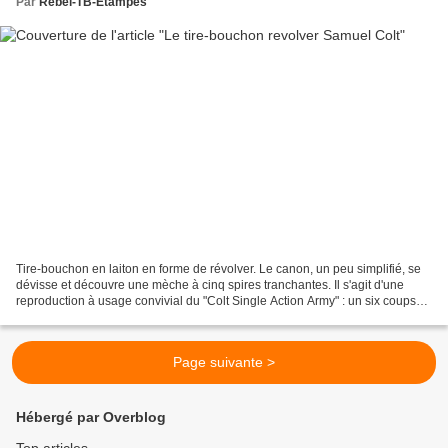
Par
Rebel-TB-Etampes
Tire-bouchon en laiton en forme de révolver. Le canon, un peu simplifié, se
dévisse et découvre une mèche à cinq spires tranchantes. Il s'agit d'une
reproduction à usage convivial du "Colt Single Action Army" : un six coups
breveté par la Colt Manufacturing...
Page suivante >
Hébergé par Overblog