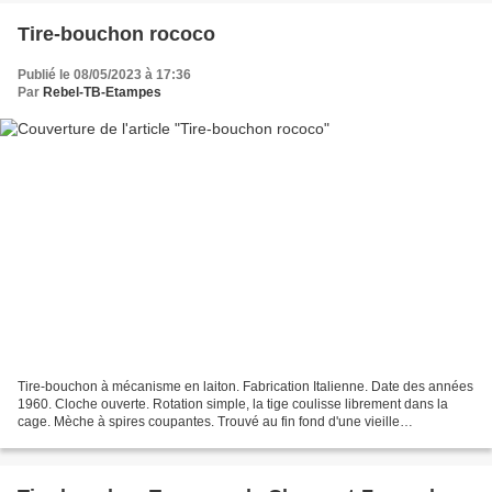
Tire-bouchon rococo
Publié le 08/05/2023 à 17:36
Par
Rebel-TB-Etampes
Tire-bouchon à mécanisme en laiton. Fabrication Italienne. Date des années
1960. Cloche ouverte. Rotation simple, la tige coulisse librement dans la
cage. Mèche à spires coupantes. Trouvé au fin fond d'une vieille
quincaillerie d'un village des Cevennes....