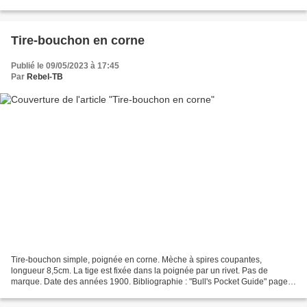
dans un petit manchon publicitaire...
Tire-bouchon en corne
Publié le 09/05/2023 à 17:45
Par
Rebel-TB
Tire-bouchon simple, poignée en corne. Mèche à spires coupantes,
longueur 8,5cm. La tige est fixée dans la poignée par un rivet. Pas de
marque. Date des années 1900. Bibliographie : "Bull's Pocket Guide" page
67.