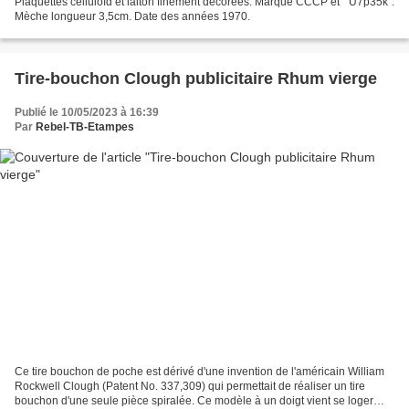
Plaquettes celluloïd et laiton finement décorées. Marqué CCCP et " U7p35k".
Mèche longueur 3,5cm. Date des années 1970.
Tire-bouchon Clough publicitaire Rhum vierge
Publié le 10/05/2023 à 16:39
Par
Rebel-TB-Etampes
Ce tire bouchon de poche est dérivé d'une invention de l'américain William
Rockwell Clough (Patent No. 337,309) qui permettait de réaliser un tire
bouchon d'une seule pièce spiralée. Ce modèle à un doigt vient se loger