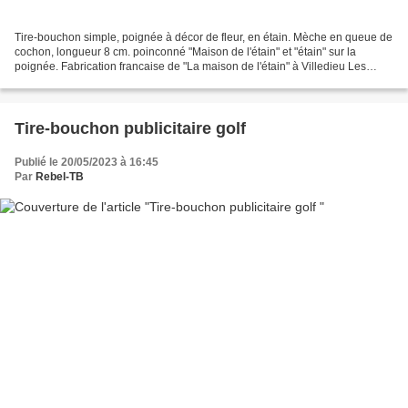
Tire-bouchon simple, poignée à décor de fleur, en étain. Mèche en queue de
cochon, longueur 8 cm. poinconné "Maison de l'étain" et "étain" sur la
poignée. Fabrication francaise de "La maison de l'étain" à Villedieu Les
Poêles, années 1960-70. Merci à...
Tire-bouchon publicitaire golf
Publié le 20/05/2023 à 16:45
Par
Rebel-TB