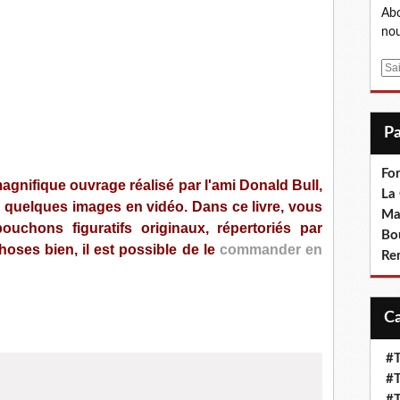
Abo
nou
E
m
a
i
l
Fo
 magnifique ouvrage réalisé par l'ami Donald Bull,
La
i quelques images en vidéo. Dans ce livre, vous
Ma
ouchons figuratifs originaux, répertoriés par
Bo
oses bien, il est possible de le
commander en
Re
#T
#T
#T