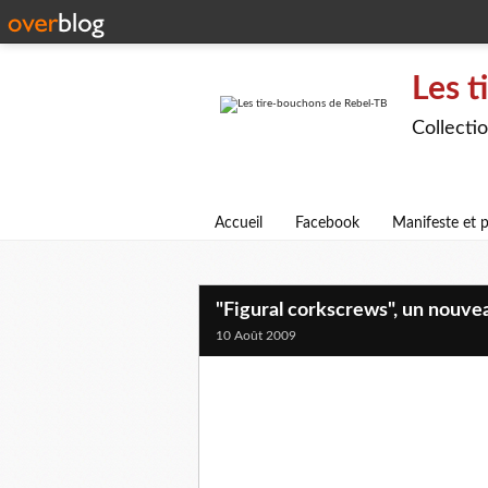
Les t
Collecti
Accueil
Facebook
Manifeste et p
"Figural corkscrews", un nouvea
10 Août 2009