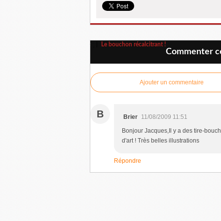
Le bouchon récalcitrant !
Commenter ce
Ajouter un commentaire
B
Brier
11/08/2009 11:51
Bonjour Jacques,Il y a des tire-bouc
d'art ! Très belles illustrations
Répondre