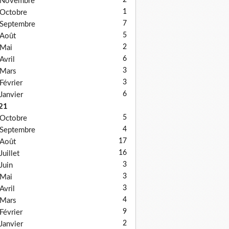
2
Novembre
1
Octobre
7
Septembre
5
Août
2
Mai
6
Avril
3
Mars
3
Février
6
Janvier
21
5
Octobre
4
Septembre
17
Août
16
Juillet
3
Juin
3
Mai
3
Avril
4
Mars
9
Février
2
Janvier