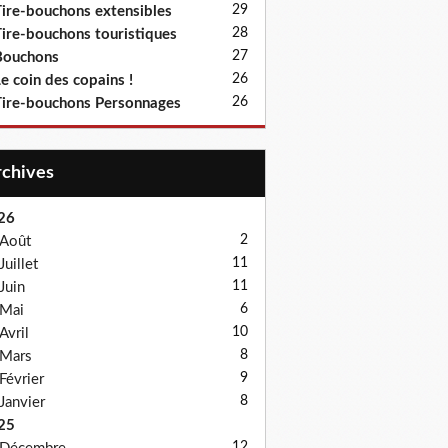
29
ire-bouchons extensibles
28
ire-bouchons touristiques
27
Bouchons
26
e coin des copains !
26
ire-bouchons Personnages
Archives
26
2
Août
11
Juillet
11
Juin
6
Mai
10
Avril
8
Mars
9
Février
8
Janvier
25
12