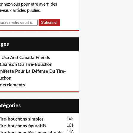
nnez-vous pour être averti des
veaux articles publiés.
Pages
r Usa And Canada Friends
 Chanson Du Tire-Bouchon
nifeste Pour La Défense Du Tire-
uchon
merciements
Catégories
168
ire-bouchons simples
161
ire-bouchons figuratifs
118
ire-bouchons Réclames et pubs