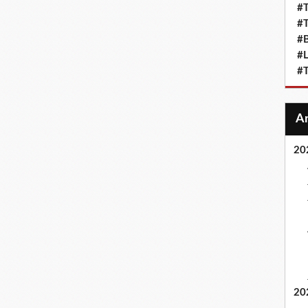
#T
#T
#
#L
#T
20
20