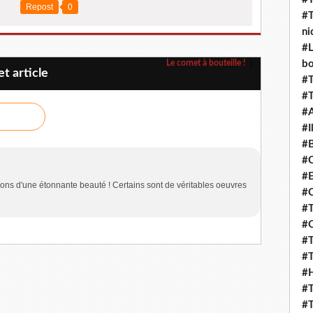
Repost
0
#T
ni
#L
Le cornet à bouteille !
b
t article
#T
#T
#
#I
#B
#C
#E
hons d'une étonnante beauté ! Certains sont de véritables oeuvres
#C
#T
#O
#T
#T
#H
#T
#T