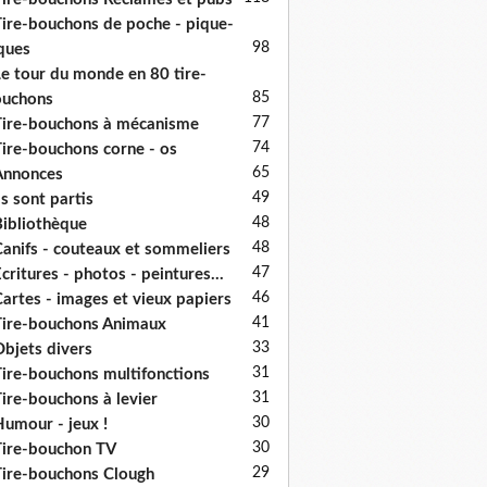
ire-bouchons de poche - pique-
98
ques
e tour du monde en 80 tire-
85
ouchons
77
ire-bouchons à mécanisme
74
ire-bouchons corne - os
65
Annonces
49
ls sont partis
48
ibliothèque
48
anifs - couteaux et sommeliers
47
critures - photos - peintures...
46
artes - images et vieux papiers
41
ire-bouchons Animaux
33
bjets divers
31
ire-bouchons multifonctions
31
ire-bouchons à levier
30
umour - jeux !
30
ire-bouchon TV
29
ire-bouchons Clough