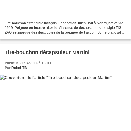
Tire-bouchon extensible français. Fabrication Jules Bart à Nancy, brevet de
1919. Poignée en bronze nickelé. Absence de décapsuleurs. Le sigle ZIG
ZAG est marqué des deux côtés de la poignée de traction. Sur le plat oval de
l'axe est gravé : "Bte S.G.D.G...
Tire-bouchon décapsuleur Martini
Publié le 20/04/2016 à 16:03
Par
Rebel-TB