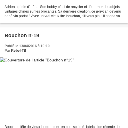
Adrien a plein d'idées. Son hobby, c'est de recycler et détourner des objets
vintages chinés sur les brocantes. Sa dernière création, ce jerrycan devenu
bar à vin portatif. Avec un vrai vieux tire-bouchon, s'il vous plait. Il attend vos
commandes et est...
Bouchon n°19
Publié le 13/04/2016 à 10:10
Par
Rebel-TB
Bouchon, tête de vieux loup de mer, en bois sculpté, fabrication récente de