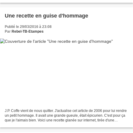
Une recette en guise d'hommage
Publié le 29/03/2016 à 23:08
Par
Rebel-TB-Etampes
J.P. Coffe vient de nous quitter. J'actualise cet article de 2006 pour lui rendre
un petit hommage. Il avait une grande gueule, était épicurien. C'est pour ça
que je l'aimais bien. Voici une recette glanée sur internet, tirée d'une
chronique de J.P. Coffe...