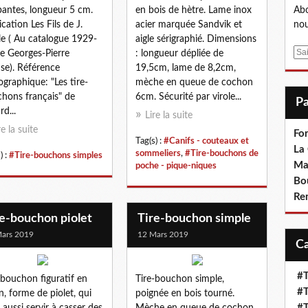
antes, longueur 5 cm.
en bois de hètre. Lame inox
Abo
ication Les Fils de J.
acier marquée Sandvik et
nou
lle ( Au catalogue 1929-
aigle sérigraphié. Dimensions
E
e Georges-Pierre
: longueur dépliée de
m
se). Référence
19,5cm, lame de 8,2cm,
a
iographique: "Les tire-
mèche en queue de cochon
i
hons français" de
6cm. Sécurité par virole...
l
rd...
Lire la suite
re la suite
Fo
Tag(s) :
#Canifs - couteaux et
La
sommeliers
,
#Tire-bouchons de
) :
#Tire-bouchons simples
Ma
poche - pique-niques
Bo
Re
re-bouchon piolet
Tire-bouchon simple
ars 2019
12 Mars 2019
#T
-bouchon figuratif en
Tire-bouchon simple,
#T
on, forme de piolet, qui
poignée en bois tourné.
#T