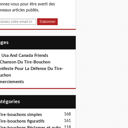
nnez-vous pour être averti des
veaux articles publiés.
Pages
r Usa And Canada Friends
 Chanson Du Tire-Bouchon
nifeste Pour La Défense Du Tire-
uchon
merciements
Catégories
168
ire-bouchons simples
161
ire-bouchons figuratifs
118
ire-bouchons Réclames et pubs