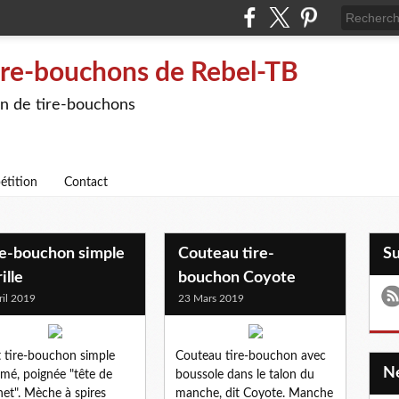
ire-bouchons de Rebel-TB
on de tire-bouchons
étition
Contact
re-bouchon simple
Couteau tire-
S
ille
bouchon Coyote
ril 2019
23 Mars 2019
t tire-bouchon simple
Couteau tire-bouchon avec
mé, poignée "tête de
boussole dans le talon du
net". Mèche à spires
manche, dit Coyote. Manche