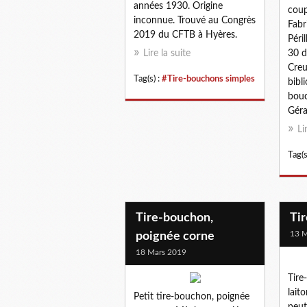
années 1930. Origine
coup
inconnue. Trouvé au Congrès
Fabr
2019 du CFTB à Hyères.
Péri
Lire la suite
30 d
Creu
Tag(s) :
#Tire-bouchons simples
bibl
bouc
Géra
Li
Tag(s
Tire-bouchon,
Ti
13 M
poignée corne
18 Mars 2019
Tire
lait
Petit tire-bouchon, poignée