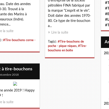
d'entreprise de la société
#T
eau. Date des années
pétrolière FINA fabriqué par
#T
-30. Trouvé à la
la marque "L'esprit et le vin".
#
ante des Marins à
Doit dater des années 1970-
eauroux (Indre).
#L
80. Ce type de tire-bouchon
rence...
#T
a...
re la suite
Lire la suite
) :
#Tire-bouchons corne -
Tag(s) :
#Tire-bouchons de
poche - pique-niques
,
#Tire-
bouchons en boite
20
 à tire-bouchons
Décembre 2018
ne année 2019 ! Happy
 !
re la suite
20