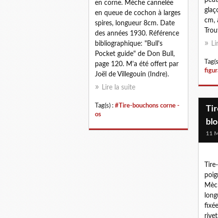
peut
en corne. Mèche cannelée
glaç
en queue de cochon à larges
cm, 
spires, longueur 8cm. Date
Trou
des années 1930. Référence
bibliographique: "Bull's
Li
Pocket guide" de Don Bull,
Tag(s
page 120. M'a été offert par
figur
Joël de Villegouin (Indre).
Lire la suite
Tag(s) :
#Tire-bouchons corne -
Ti
os
bl
11 M
Tire
poig
Mèch
long
fixé
rive