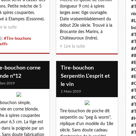
 aussi servir à casser des
Mèche en queue de cochon
ons. Petite mèche de 5
(longueur 9 cm) à spires
#T
à spires coupantes.
larges avec tige ouvragée.
ni
vé à Etampes (Essonne).
Date vraisemblablement du
#L
début 20e siècle. Trouvé à la
re la suite
b
Brocante des Marins, à
#T
Châteauroux (Indre).
) :
#Tire-bouchons
#T
atifs
Lire la suite
#
#I
#B
re-bouchon corne
Tire-bouchon
#C
onde n°12
Serpentin L'esprit et
#E
ars 2019
#C
le vin
#T
1 Mars 2019
#O
-bouchon simple,
#T
née en corne blonde.
Tire-bouchon de poche dit
#T
e à spires coupantes
serpentin ou "peg & worm",
#H
ueur 6,5 cm. La tige est
réplique d'un modèle du 18e
#T
e dans la poignée par un
siècle. Sans doute cadeau
#T
t. Sans doute fabrication