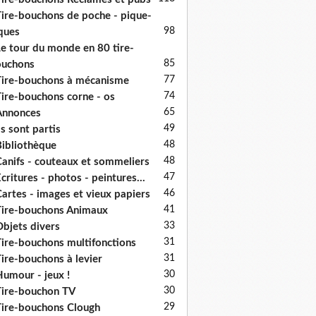
ire-bouchons de poche - pique-
98
ques
e tour du monde en 80 tire-
85
ouchons
77
ire-bouchons à mécanisme
74
ire-bouchons corne - os
65
Annonces
49
ls sont partis
48
ibliothèque
48
anifs - couteaux et sommeliers
47
critures - photos - peintures...
46
artes - images et vieux papiers
41
ire-bouchons Animaux
33
bjets divers
31
ire-bouchons multifonctions
31
ire-bouchons à levier
30
umour - jeux !
30
ire-bouchon TV
29
ire-bouchons Clough