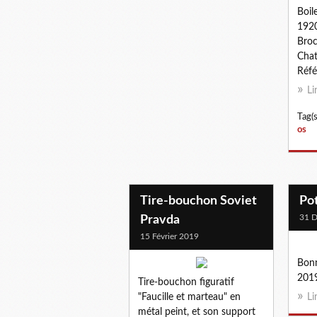
Boil
1920
Broc
Chat
Réfé
Li
Tag(s
os
Tire-bouchon Soviet
Pot
31 
Pravda
15 Février 2019
Bon
2019
Tire-bouchon figuratif
"Faucille et marteau" en
Li
métal peint, et son support