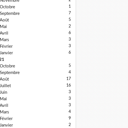
2
Novembre
1
Octobre
7
Septembre
5
Août
2
Mai
6
Avril
3
Mars
3
Février
6
Janvier
21
5
Octobre
4
Septembre
17
Août
16
Juillet
3
Juin
3
Mai
3
Avril
4
Mars
9
Février
2
Janvier