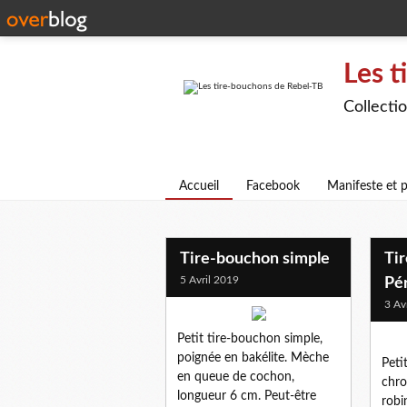
Les t
Collecti
Accueil
Facebook
Manifeste et p
Tire-bouchon simple
Ti
5 Avril 2019
Pér
3 Av
Petit tire-bouchon simple,
poignée en bakélite. Mèche
Peti
en queue de cochon,
chro
longueur 6 cm. Peut-être
robi