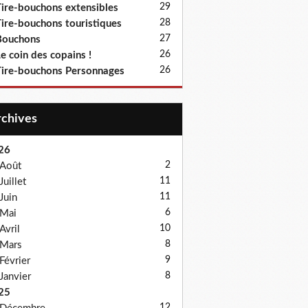
29
ire-bouchons extensibles
28
ire-bouchons touristiques
27
Bouchons
26
e coin des copains !
26
ire-bouchons Personnages
Archives
26
2
Août
11
Juillet
11
Juin
6
Mai
10
Avril
8
Mars
9
Février
8
Janvier
25
12