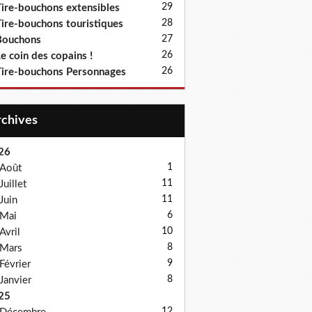
29
ire-bouchons extensibles
28
ire-bouchons touristiques
27
Bouchons
26
e coin des copains !
26
ire-bouchons Personnages
Archives
26
1
Août
11
Juillet
11
Juin
6
Mai
10
Avril
8
Mars
9
Février
8
Janvier
25
12