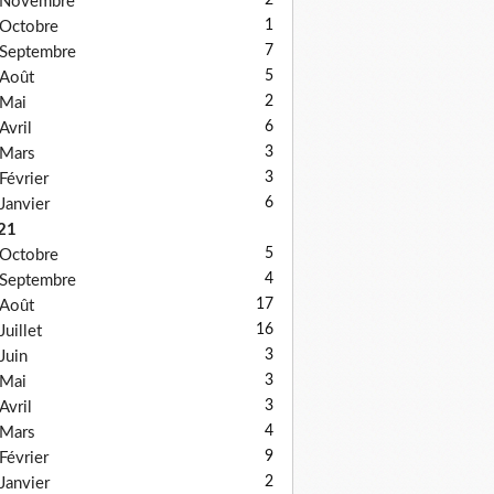
2
Novembre
1
Octobre
7
Septembre
5
Août
2
Mai
6
Avril
3
Mars
3
Février
6
Janvier
21
5
Octobre
4
Septembre
17
Août
16
Juillet
3
Juin
3
Mai
3
Avril
4
Mars
9
Février
2
Janvier