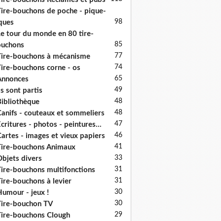
ire-bouchons de poche - pique-
98
ques
e tour du monde en 80 tire-
85
ouchons
77
ire-bouchons à mécanisme
74
ire-bouchons corne - os
65
Annonces
49
ls sont partis
48
ibliothèque
48
anifs - couteaux et sommeliers
47
critures - photos - peintures...
46
artes - images et vieux papiers
41
ire-bouchons Animaux
33
bjets divers
31
ire-bouchons multifonctions
31
ire-bouchons à levier
30
umour - jeux !
30
ire-bouchon TV
29
ire-bouchons Clough