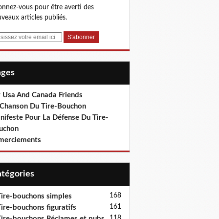
nnez-vous pour être averti des
veaux articles publiés.
Pages
r Usa And Canada Friends
 Chanson Du Tire-Bouchon
nifeste Pour La Défense Du Tire-
uchon
merciements
Catégories
168
ire-bouchons simples
161
ire-bouchons figuratifs
118
ire-bouchons Réclames et pubs