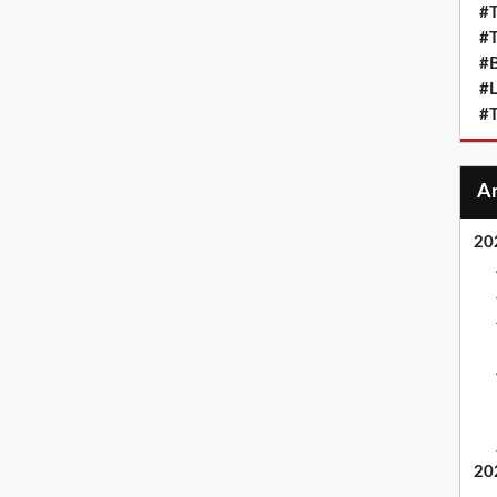
#T
#T
#
#L
#T
20
20