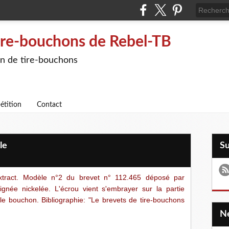
ire-bouchons de Rebel-TB
on de tire-bouchons
étition
Contact
le
S
tract. Modèle n°2 du brevet n° 112.465 déposé par
gnée nickelée. L'écrou vient s'embrayer sur la partie
le bouchon. Bibliographie: "Le brevets de tire-bouchons