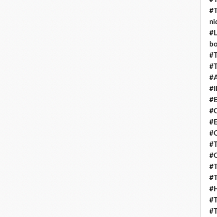
#T
ni
#L
b
#T
#T
#
#I
#B
#C
#E
#C
#T
#O
#T
#T
#H
#T
#T