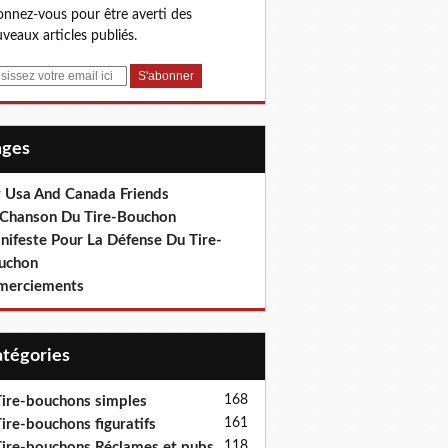
nnez-vous pour être averti des
veaux articles publiés.
Pages
r Usa And Canada Friends
 Chanson Du Tire-Bouchon
nifeste Pour La Défense Du Tire-
uchon
merciements
Catégories
168
ire-bouchons simples
161
ire-bouchons figuratifs
118
ire-bouchons Réclames et pubs