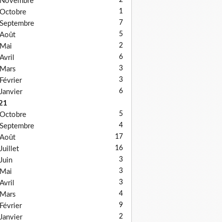
2
Novembre
1
Octobre
7
Septembre
5
Août
2
Mai
6
Avril
3
Mars
3
Février
6
Janvier
21
5
Octobre
4
Septembre
17
Août
16
Juillet
3
Juin
3
Mai
3
Avril
4
Mars
9
Février
2
Janvier