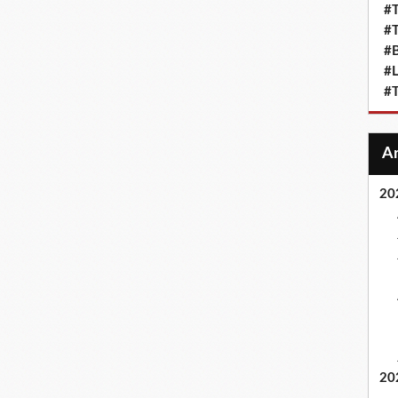
#T
#T
#
#L
#T
20
20