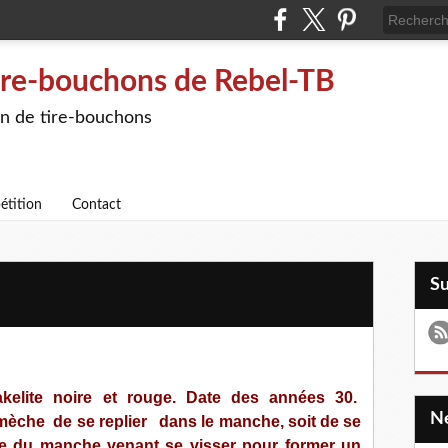
ire-bouchons de Rebel-TB
on de tire-bouchons
étition
Contact
S
kelite noire et rouge. Date des années 30.
 mèche de se replier dans le manche, soit de se
rtie du manche venant se visser pour former un