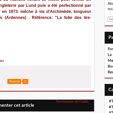
Abo
ngleterre par Lund puis a été perfectionné par
nou
y en 1873. mêche à vis d'Archimède, longueur
s (Ardennes) . Référence: "La folie des tire-
E
m
a
i
l
Fo
La
Ma
ues
Bo
Re
Repost
0
#T
Tire-bouchon de Chablis
nter cet article
#T
#T