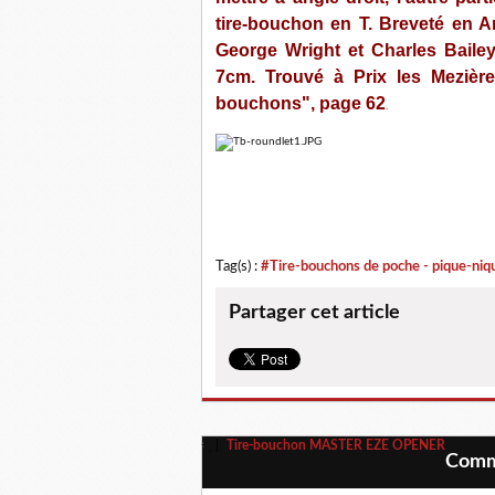
tire-bouchon en T. Breveté en A
George Wright et Charles Baile
7cm. Trouvé à Prix les Mezière
bouchons", page 62
.
Tag(s) :
#Tire-bouchons de poche - pique-niq
Partager cet article
Tire-bouchon MASTER EZE OPENER
Comme