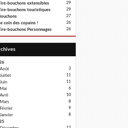
29
ire-bouchons extensibles
29
ire-bouchons touristiques
27
Bouchons
26
e coin des copains !
26
ire-bouchons Personnages
Archives
26
3
Août
11
Juillet
11
Juin
6
Mai
10
Avril
8
Mars
9
Février
8
Janvier
25
12