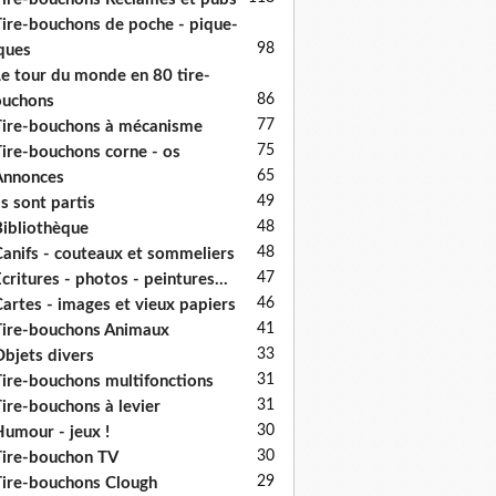
ire-bouchons de poche - pique-
98
ques
e tour du monde en 80 tire-
86
ouchons
77
ire-bouchons à mécanisme
75
ire-bouchons corne - os
65
Annonces
49
ls sont partis
48
ibliothèque
48
anifs - couteaux et sommeliers
47
critures - photos - peintures...
46
artes - images et vieux papiers
41
ire-bouchons Animaux
33
bjets divers
31
ire-bouchons multifonctions
31
ire-bouchons à levier
30
umour - jeux !
30
ire-bouchon TV
29
ire-bouchons Clough