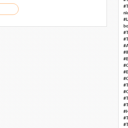
#T
ni
#L
b
#T
#T
#
#I
#B
#C
#E
#C
#T
#O
#T
#T
#H
#T
#T