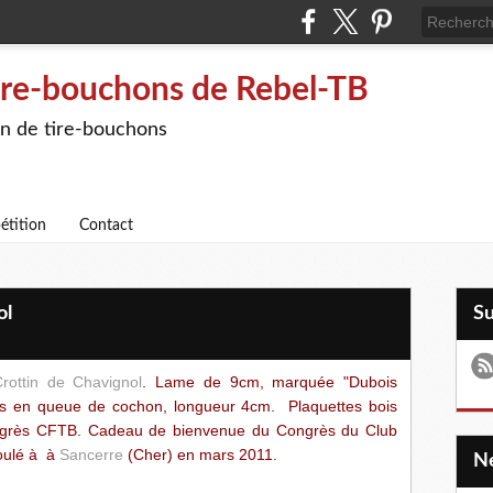
ire-bouchons de Rebel-TB
on de tire-bouchons
étition
Contact
ol
S
rottin de Chavignol
. Lame de 9cm, marquée "Dubois
res en queue de cochon, longueur 4cm. Plaquettes bois
grès CFTB. Cadeau de bienvenue du Congrès du Club
roulé à à
Sancerre
(Cher) en mars 2011.