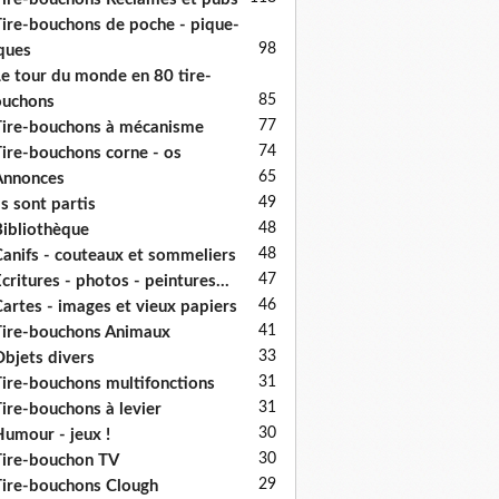
ire-bouchons de poche - pique-
98
ques
e tour du monde en 80 tire-
85
ouchons
77
ire-bouchons à mécanisme
74
ire-bouchons corne - os
65
Annonces
49
ls sont partis
48
ibliothèque
48
anifs - couteaux et sommeliers
47
critures - photos - peintures...
46
artes - images et vieux papiers
41
ire-bouchons Animaux
33
bjets divers
31
ire-bouchons multifonctions
31
ire-bouchons à levier
30
umour - jeux !
30
ire-bouchon TV
29
ire-bouchons Clough