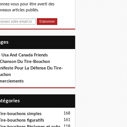
nnez-vous pour être averti des
veaux articles publiés.
Pages
r Usa And Canada Friends
 Chanson Du Tire-Bouchon
nifeste Pour La Défense Du Tire-
uchon
merciements
Catégories
168
ire-bouchons simples
161
ire-bouchons figuratifs
118
ire-bouchons Réclames et pubs