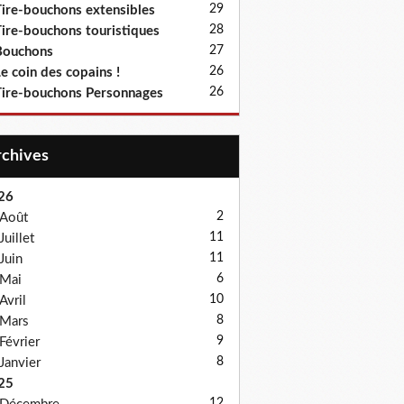
29
ire-bouchons extensibles
28
ire-bouchons touristiques
27
Bouchons
26
e coin des copains !
26
ire-bouchons Personnages
Archives
26
2
Août
11
Juillet
11
Juin
6
Mai
10
Avril
8
Mars
9
Février
8
Janvier
25
12