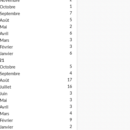
2
Novembre
1
Octobre
7
Septembre
5
Août
2
Mai
6
Avril
3
Mars
3
Février
6
Janvier
21
5
Octobre
4
Septembre
17
Août
16
Juillet
3
Juin
3
Mai
3
Avril
4
Mars
9
Février
2
Janvier