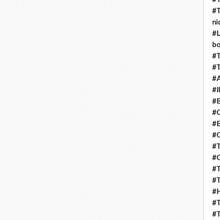
#T
ni
#L
b
#T
#T
#
#I
#B
#C
#E
#C
#T
#O
#T
#T
#H
#T
#T