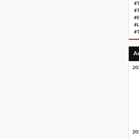
#T
#T
#
#L
#T
20
20