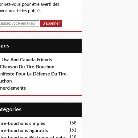
nnez-vous pour être averti des
veaux articles publiés.
Pages
r Usa And Canada Friends
 Chanson Du Tire-Bouchon
nifeste Pour La Défense Du Tire-
uchon
merciements
Catégories
168
ire-bouchons simples
161
ire-bouchons figuratifs
118
ire-bouchons Réclames et pubs