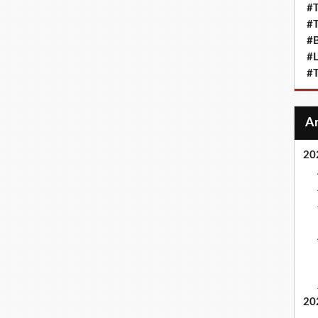
#T
#T
#
#L
#T
20
20