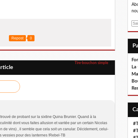
Abo
nou
E
m
a
Repost
0
i
l
Fo
Tire-bouchon simple
ticle
La
Ma
Bo
Re
 trouvé de probant sur la sixtine Quina Brunier. Quand à la
ulinité dont vous faites allusion et vantée par un certain Nicolas
#T
 de vins) , il semble que cela soit un canular. Décidement, celui-
#T
s vessies pour des lanternes !Rebel-TB
#T