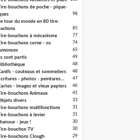
ire-bouchons de poche - pique-
98
ques
e tour du monde en 80 tire-
85
ouchons
77
ire-bouchons à mécanisme
74
ire-bouchons corne - os
65
Annonces
49
ls sont partis
48
ibliothèque
48
anifs - couteaux et sommeliers
47
critures - photos - peintures...
46
artes - images et vieux papiers
41
ire-bouchons Animaux
33
bjets divers
31
ire-bouchons multifonctions
31
ire-bouchons à levier
30
umour - jeux !
30
ire-bouchon TV
29
ire-bouchons Clough