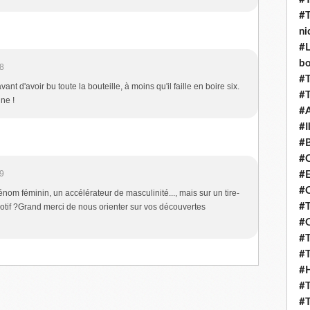
#T
ni
#L
b
8
#T
ant d'avoir bu toute la bouteille, à moins qu'il faille en boire six.
#T
ne !
#
#I
#B
#C
9
#E
#C
nom féminin, un accélérateur de masculinité..., mais sur un tire-
#T
otif ?Grand merci de nous orienter sur vos découvertes
#O
#T
#T
#H
#T
#T