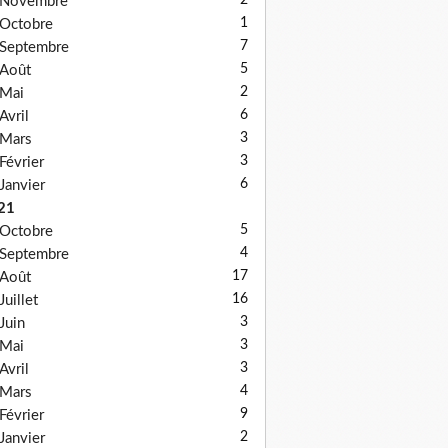
2
Novembre
1
Octobre
7
Septembre
5
Août
2
Mai
6
Avril
3
Mars
3
Février
6
Janvier
21
5
Octobre
4
Septembre
17
Août
16
Juillet
3
Juin
3
Mai
3
Avril
4
Mars
9
Février
2
Janvier