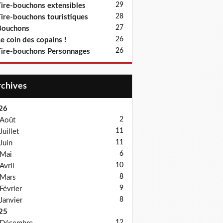
29
ire-bouchons extensibles
28
ire-bouchons touristiques
27
Bouchons
26
e coin des copains !
26
ire-bouchons Personnages
Archives
26
2
Août
11
Juillet
11
Juin
6
Mai
10
Avril
8
Mars
9
Février
8
Janvier
25
12