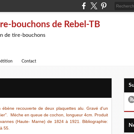
ire-bouchons de Rebel-TB
on de tire-bouchons
étition
Contact
S
en ébène recouverte de deux plaquettes alu. Gravé d'un
runier". Mèche en queue de cochon, longueur 4cm. Produit
uvannes (Haute- Marne) de 1824 à 1921. Bibliographie:
 à 55.