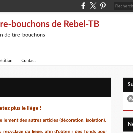
ire-bouchons de Rebel-TB
on de tire-bouchons
étition
Contact
S
etez plus le liège !
lement des autres articles (décoration, isolation).
 recyclage du liège, afin d'obtenir des fonds pour