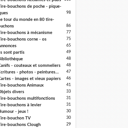
ire-bouchons de poche - pique-
98
ques
e tour du monde en 80 tire-
86
ouchons
77
ire-bouchons à mécanisme
75
ire-bouchons corne - os
65
Annonces
49
ls sont partis
48
ibliothèque
48
anifs - couteaux et sommeliers
47
critures - photos - peintures...
46
artes - images et vieux papiers
41
ire-bouchons Animaux
33
bjets divers
31
ire-bouchons multifonctions
31
ire-bouchons à levier
30
umour - jeux !
30
ire-bouchon TV
29
ire-bouchons Clough