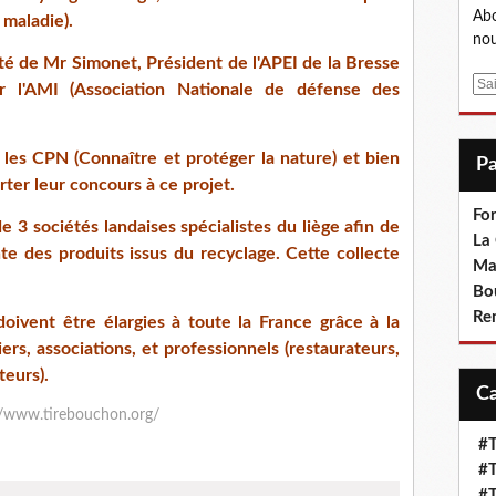
Abo
 maladie).
nou
té de Mr Simonet, Président de l'APEI de la Bresse
E
ar l'AMI (Association Nationale de défense des
m
a
i
 les CPN (Connaître et protéger la nature) et bien
l
rter leur concours à ce projet.
Fo
e 3 sociétés landaises spécialistes du liège afin de
La
ente des produits issus du recyclage. Cette collecte
Ma
Bo
Re
doivent être élargies à toute la France grâce à la
ers, associations, et professionnels (restaurateurs,
teurs).
//www.tirebouchon.org/
#T
#T
#T