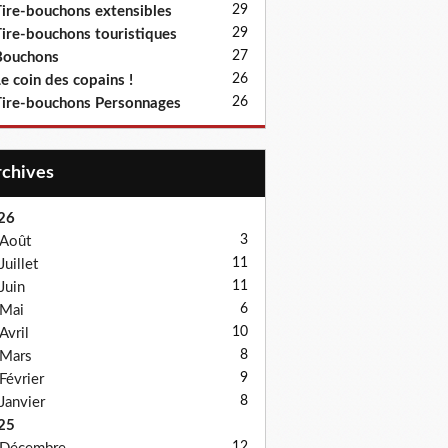
29
ire-bouchons extensibles
29
ire-bouchons touristiques
27
Bouchons
26
e coin des copains !
26
ire-bouchons Personnages
Archives
26
3
Août
11
Juillet
11
Juin
6
Mai
10
Avril
8
Mars
9
Février
8
Janvier
25
12