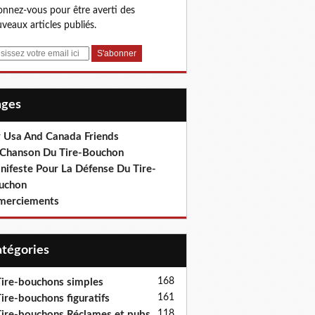
nnez-vous pour être averti des
veaux articles publiés.
Pages
r Usa And Canada Friends
 Chanson Du Tire-Bouchon
nifeste Pour La Défense Du Tire-
uchon
merciements
Catégories
168
ire-bouchons simples
161
ire-bouchons figuratifs
118
ire-bouchons Réclames et pubs