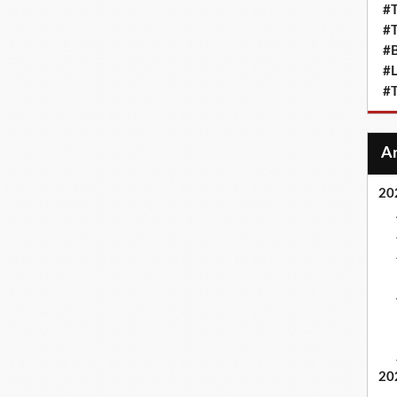
#T
#T
#
#L
#T
20
20