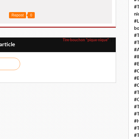
#T
ni
Repost
0
#L
b
#T
Tire-bouchon "pique-nique"
#T
rticle
#
#I
#B
#C
#E
#C
#T
#O
#T
#T
#H
#T
#T