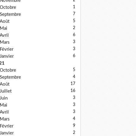
2
Novembre
1
Octobre
7
Septembre
5
Août
2
Mai
6
Avril
3
Mars
3
Février
6
Janvier
21
5
Octobre
4
Septembre
17
Août
16
Juillet
3
Juin
3
Mai
3
Avril
4
Mars
9
Février
2
Janvier