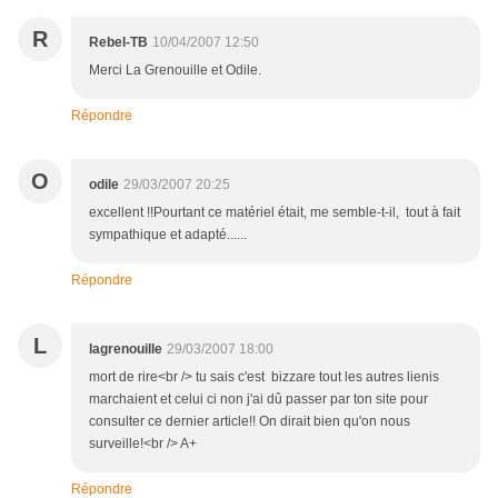
R
Rebel-TB
10/04/2007 12:50
Merci La Grenouille et Odile.
Répondre
O
odile
29/03/2007 20:25
excellent !!Pourtant ce matériel était, me semble-t-il, tout à fait
sympathique et adapté......
Répondre
L
lagrenouille
29/03/2007 18:00
mort de rire<br /> tu sais c'est bizzare tout les autres lienis
marchaient et celui ci non j'ai dû passer par ton site pour
consulter ce dernier article!! On dirait bien qu'on nous
surveille!<br /> A+
Répondre