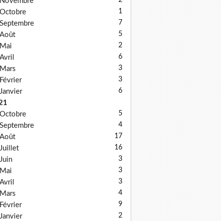
2
Novembre
1
Octobre
7
Septembre
5
Août
2
Mai
6
Avril
3
Mars
3
Février
6
Janvier
21
5
Octobre
4
Septembre
17
Août
16
Juillet
3
Juin
3
Mai
3
Avril
4
Mars
9
Février
2
Janvier