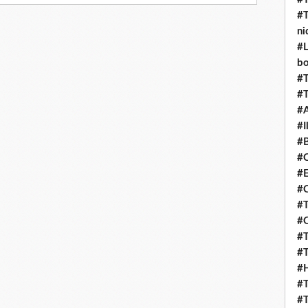
#T
ni
#L
b
#T
#T
#
#I
#B
#C
#E
#C
#T
#O
#T
#T
#H
#T
#T