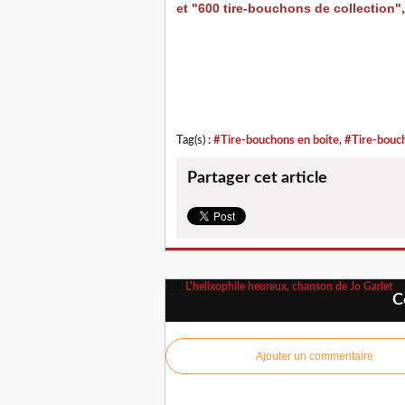
et "600 tire-bouchons de collection"
Tag(s) :
#Tire-bouchons en boite
,
#Tire-bouch
Partager cet article
L'helixophile heureux, chanson de Jo Garlet
C
Ajouter un commentaire