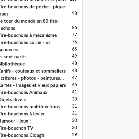
ire-bouchons de poche - pique-
98
ques
e tour du monde en 80 tire-
86
ouchons
77
ire-bouchons à mécanisme
75
ire-bouchons corne - os
65
Annonces
49
ls sont partis
48
ibliothèque
48
anifs - couteaux et sommeliers
47
critures - photos - peintures...
46
artes - images et vieux papiers
41
ire-bouchons Animaux
33
bjets divers
31
ire-bouchons multifonctions
31
ire-bouchons à levier
30
umour - jeux !
30
ire-bouchon TV
29
ire-bouchons Clough