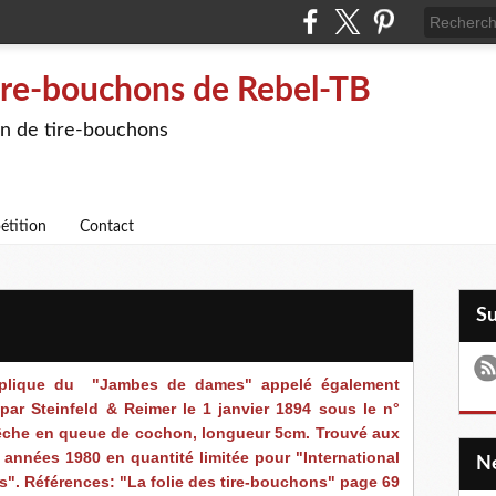
ire-bouchons de Rebel-TB
on de tire-bouchons
étition
Contact
S
réplique du "Jambes de dames" appelé également
par Steinfeld & Reimer le 1 janvier 1894 sous le n°
Mêche en queue de cochon, longueur 5cm. Trouvé aux
s années 1980 en quantité limitée pour
"International
s"
. Références: "La folie des tire-bouchons" page 69