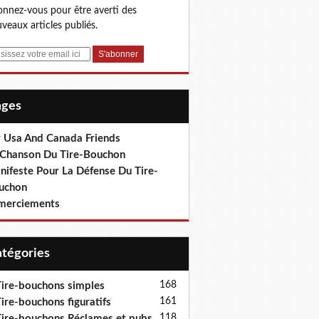
nnez-vous pour être averti des
veaux articles publiés.
Pages
r Usa And Canada Friends
 Chanson Du Tire-Bouchon
nifeste Pour La Défense Du Tire-
uchon
merciements
Catégories
168
ire-bouchons simples
161
ire-bouchons figuratifs
118
ire-bouchons Réclames et pubs