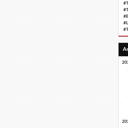
#T
#T
#
#L
#T
20
20