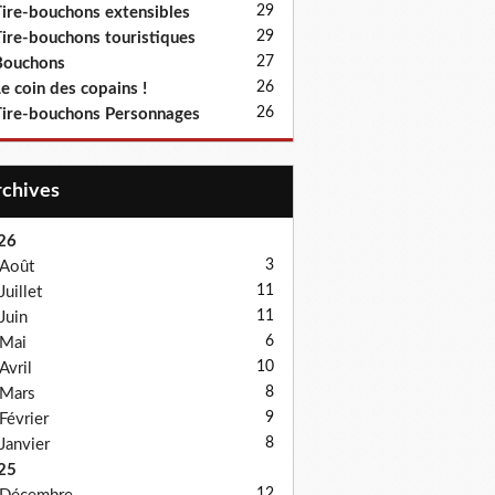
29
ire-bouchons extensibles
29
ire-bouchons touristiques
27
Bouchons
26
e coin des copains !
26
ire-bouchons Personnages
Archives
26
3
Août
11
Juillet
11
Juin
6
Mai
10
Avril
8
Mars
9
Février
8
Janvier
25
12