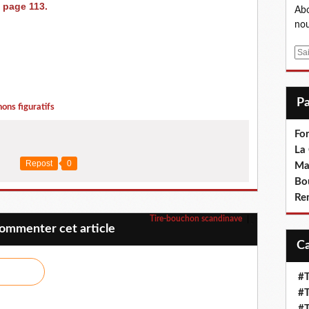
, page 113.
Abo
nou
E
m
a
i
ons figuratifs
l
Fo
La
Repost
0
Ma
Bo
Re
Tire-bouchon scandinave
ommenter cet article
#T
#T
#T