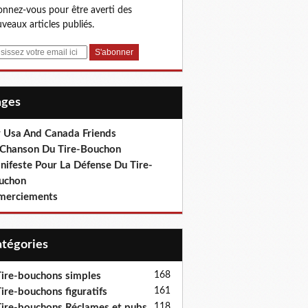
nnez-vous pour être averti des
veaux articles publiés.
Pages
r Usa And Canada Friends
 Chanson Du Tire-Bouchon
nifeste Pour La Défense Du Tire-
uchon
merciements
Catégories
168
ire-bouchons simples
161
ire-bouchons figuratifs
118
ire-bouchons Réclames et pubs