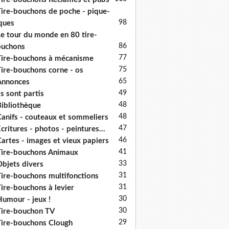
ire-bouchons de poche - pique-
98
ques
e tour du monde en 80 tire-
86
ouchons
77
ire-bouchons à mécanisme
75
ire-bouchons corne - os
65
Annonces
49
ls sont partis
48
ibliothèque
48
anifs - couteaux et sommeliers
47
critures - photos - peintures...
46
artes - images et vieux papiers
41
ire-bouchons Animaux
33
bjets divers
31
ire-bouchons multifonctions
31
ire-bouchons à levier
30
umour - jeux !
30
ire-bouchon TV
29
ire-bouchons Clough