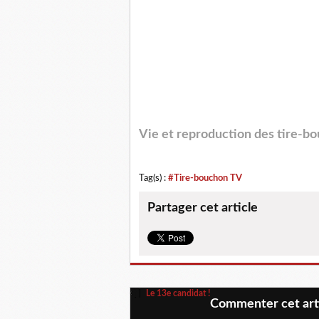
Vie et reproduction des tire-b
Tag(s) :
#Tire-bouchon TV
Partager cet article
Le 13e candidat !
Commenter cet art