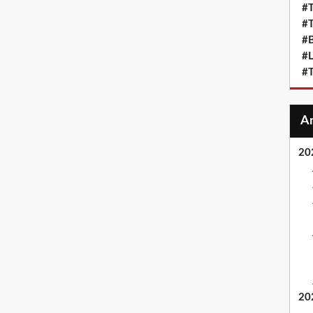
#T
#T
#
#L
#T
20
20