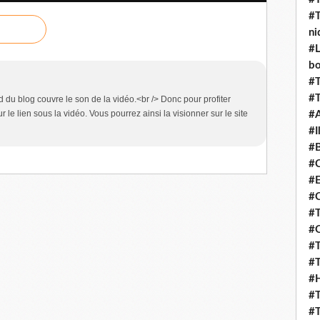
#T
ni
#L
b
#T
#T
 du blog couvre le son de la vidéo.<br /> Donc pour profiter
r le lien sous la vidéo. Vous pourrez ainsi la visionner sur le site
#
#I
#B
#C
#E
#C
#T
#O
#T
#T
#H
#T
#T