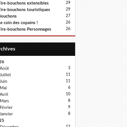
29
ire-bouchons extensibles
29
ire-bouchons touristiques
27
Bouchons
26
e coin des copains !
26
ire-bouchons Personnages
Archives
26
3
Août
11
Juillet
11
Juin
6
Mai
10
Avril
8
Mars
9
Février
8
Janvier
25
12