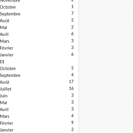
2
Novembre
1
Octobre
7
Septembre
5
Août
2
Mai
6
Avril
3
Mars
3
Février
6
Janvier
21
5
Octobre
4
Septembre
17
Août
16
Juillet
3
Juin
3
Mai
3
Avril
4
Mars
9
Février
2
Janvier