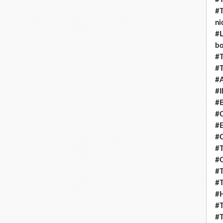
#T
ni
#L
b
#T
#T
#
#I
#B
#C
#E
#C
#T
#O
#T
#T
#H
#T
#T