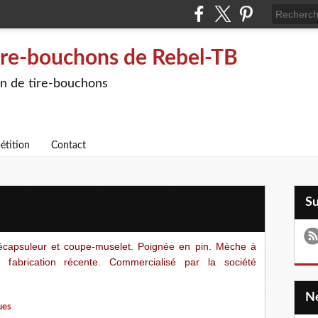
ire-bouchons de Rebel-TB
on de tire-bouchons
étition
Contact
S
écapsuleur et coupe-muselet. Poignée en pin. Mèche à
 fabrication récente. Commercialisé par la société
ues