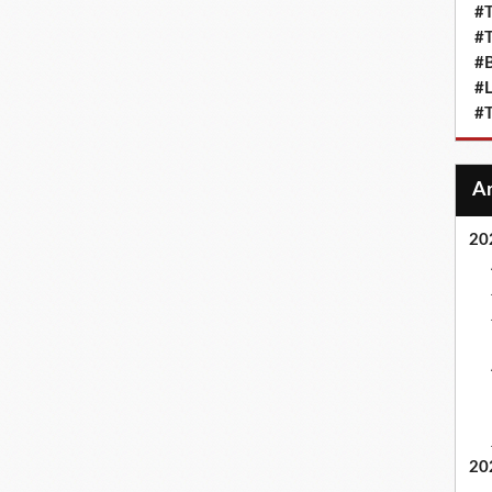
#T
#T
#
#L
#T
20
20