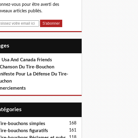
nnez-vous pour être averti des
veaux articles publiés.
Pages
r Usa And Canada Friends
 Chanson Du Tire-Bouchon
nifeste Pour La Défense Du Tire-
uchon
merciements
Catégories
168
ire-bouchons simples
161
ire-bouchons figuratifs
118
ire-bouchons Réclames et pubs