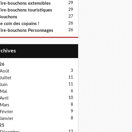
29
ire-bouchons extensibles
29
ire-bouchons touristiques
27
Bouchons
26
e coin des copains !
26
ire-bouchons Personnages
Archives
26
3
Août
11
Juillet
11
Juin
6
Mai
10
Avril
8
Mars
9
Février
8
Janvier
25
12