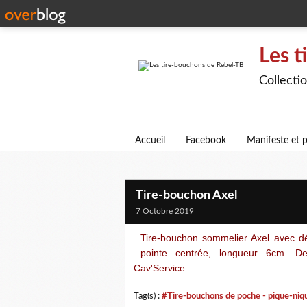
Les t
Collecti
Accueil
Facebook
Manifeste et p
Tire-bouchon Axel
7 Octobre 2019
Tire-bouchon sommelier Axel avec d
pointe centrée, longueur 6cm. De
Cav'Service.
Tag(s) :
#Tire-bouchons de poche - pique-niq