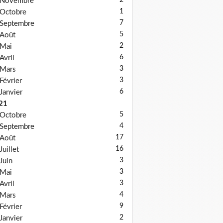
2
Novembre
1
Octobre
7
Septembre
5
Août
2
Mai
6
Avril
3
Mars
3
Février
6
Janvier
21
5
Octobre
4
Septembre
17
Août
16
Juillet
3
Juin
3
Mai
3
Avril
4
Mars
9
Février
2
Janvier