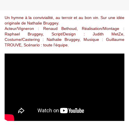
Un hymne à la convivialité, au terroir et au bon vin. Sur une idée
originale de Nathalie Bruggey.
Acteur/Vigneron : Renaud Bethoud, Réalisation/Montage :
Raphael Bruggey, Script/Design : Judith MetZe,
Costume/Castering : Nathalie Bruggey, Musique : Guillaume
TROUVE, Scénario : toute l'équipe.