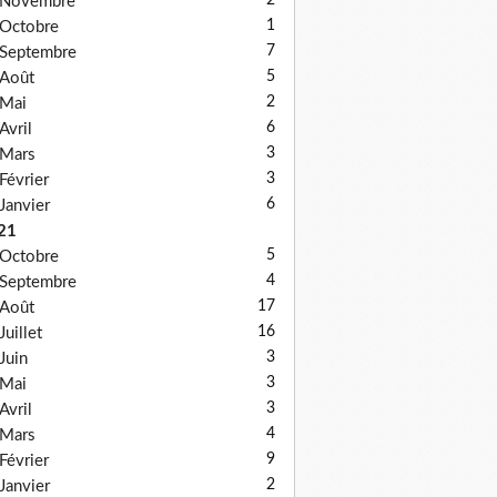
2
Novembre
1
Octobre
7
Septembre
5
Août
2
Mai
6
Avril
3
Mars
3
Février
6
Janvier
21
5
Octobre
4
Septembre
17
Août
16
Juillet
3
Juin
3
Mai
3
Avril
4
Mars
9
Février
2
Janvier