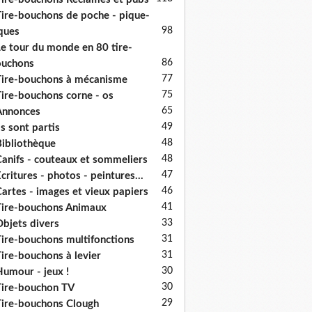
ire-bouchons de poche - pique-
98
ques
e tour du monde en 80 tire-
86
ouchons
77
ire-bouchons à mécanisme
75
ire-bouchons corne - os
65
Annonces
49
ls sont partis
48
ibliothèque
48
anifs - couteaux et sommeliers
47
critures - photos - peintures...
46
artes - images et vieux papiers
41
ire-bouchons Animaux
33
bjets divers
31
ire-bouchons multifonctions
31
ire-bouchons à levier
30
umour - jeux !
30
ire-bouchon TV
29
ire-bouchons Clough