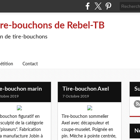
ire-bouchons de Rebel-TB
on de tire-bouchons
étition
Contact
re-bouchon marin
Tire-bouchon Axel
S
tobre 2019
7 Octobre 2019
-bouchon figuratif en
Tire-bouchon sommelier
 sculpté de la catégorie
Axel avec décapsuleur et
"pisseurs". Fabrication
coupe-muselet. Poignée en
la manufacture Jobin à
pin. Mèche à pointe centrée,