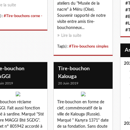
#T
ateliers du "Musée de la
re la suite
nacre" à Méru (Oise).
#T
Souvenir rapporté de notre
) :
#Tire-bouchons corne -
#
visite entre amis tire-
#L
bouchonneux...
#T
Lire la suite
Tag(s) :
#Tire-bouchons simples
20
re-bouchon
Tire-bouchon
GGI
Kalouga
uin 2019
20 Juin 2019
-bouchon réclame
Tire-bouchon en forme de
I. Fait aussi fonction
clef, commémoratif de la
lé à sardine. Marqué "Sté
ville de Kalouga (Russie).
ière MAGGI Bté SGDG".
Marqué " Калуга 1371" date
20
et n° 805942 accordé à
de sa fondation. Sans doute