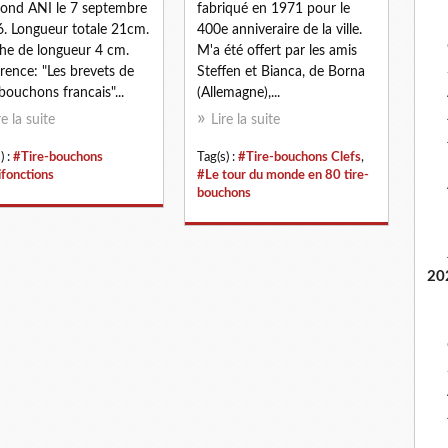
nd ANI le 7 septembre
fabriqué en 1971 pour le
. Longueur totale 21cm.
400e anniveraire de la ville.
e de longueur 4 cm.
M'a été offert par les amis
rence: "Les brevets de
Steffen et Bianca, de Borna
-bouchons francais"...
(Allemagne),...
re la suite
Lire la suite
) :
#Tire-bouchons
Tag(s) :
#Tire-bouchons Clefs
,
ifonctions
#Le tour du monde en 80 tire-
bouchons
20