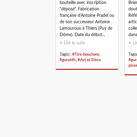
bouteille avec inscription
Brie
"déposé". Fabrication
dout
française d'Antoine Pradel ou
Réfé
de son successeur Antoine
artic
Lamouroux à Thiers (Puy de
coll
Dôme). Date du début...
dans
Lire la suite
Li
Tag(s) :
#Tire-bouchons
Tag(s
figuratifs
,
#Art et Déco
figur
piss