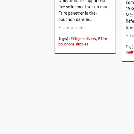
Utilisation: Le support est
Edmo
fixé solidement sur un mur.
1936
Faire pénètrer le tire-
Mêch
bouchon dans le...
Réfe
Lire la suite
tire
Li
Tag(s) :
#Objets divers
,
#Tire-
bouchons simples
Tag(s
mult