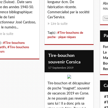
nz (Suisse) . Date sans
longueur 6cm. De
Abo
e des années 1940-50.
fabrication récente.
nou
rence bibliographique:
Commercialisé par la société
le de l'ami
Cav'Service.
E
ectionneur José Cardoso,
m
Lire la suite
 le numéro...
a
Tag(s) :
#Tire-bouchons de
i
re la suite
poche - pique-niques
l
) :
#Tire-bouchons
Fo
atifs
,
#Tire-bouchons
eurs
La
Tire-bouchon
Ma
souvenir Corsica
Bo
17 Septembre 2019
Re
Tire-bouchon et décapsuleur
de poche "magnet", souvenir
de vacances 2019 en Corse.
#T
Je ne pouvais pas revenir
#T
sans lui ! Il a donc pris sa
#T