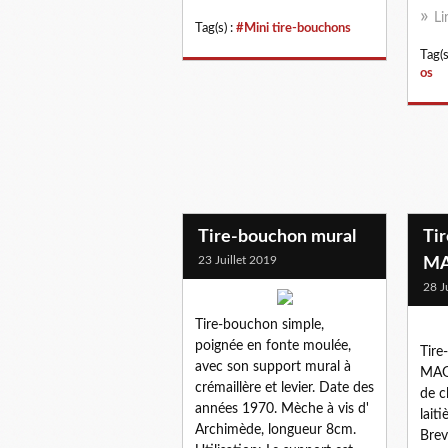
Li
Tag(s) :
#Mini tire-bouchons
Tag(s
os
Tire-bouchon mural
Ti
23 Juillet 2019
MA
28 J
Tire-bouchon simple,
poignée en fonte moulée,
Tire
avec son support mural à
MAGG
crémaillère et levier. Date des
de c
années 1970. Mèche à vis d'
lait
Archimède, longueur 8cm.
Brev