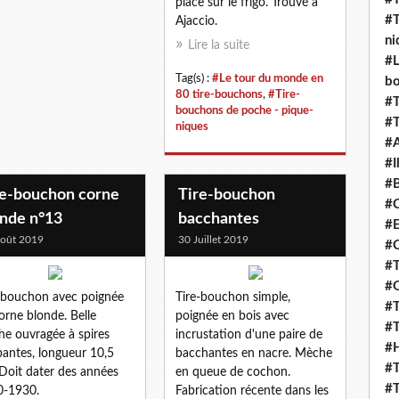
place sur le frigo. Trouvé à
#T
Ajaccio.
ni
Lire la suite
#L
Tag(s) :
#Le tour du monde en
b
80 tire-bouchons
,
#Tire-
#T
bouchons de poche - pique-
#T
niques
#
#I
#B
re-bouchon corne
Tire-bouchon
#C
onde n°13
bacchantes
#E
oût 2019
30 Juillet 2019
#C
#T
#O
-bouchon avec poignée
Tire-bouchon simple,
#T
orne blonde. Belle
poignée en bois avec
#T
e ouvragée à spires
incrustation d'une paire de
#H
antes, longueur 10,5
bacchantes en nacre. Mèche
#T
Doit dater des années
en queue de cochon.
#T
0-1930.
Fabrication récente dans les