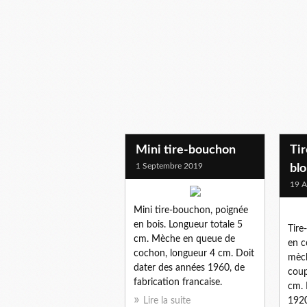
Mini tire-bouchon
Ti
1 Septembre 2019
bl
19 A
Mini tire-bouchon, poignée
en bois. Longueur totale 5
Tire
cm. Mèche en queue de
en c
cochon, longueur 4 cm. Doit
mèch
dater des années 1960, de
coup
fabrication francaise.
cm. 
Lire la suite
192