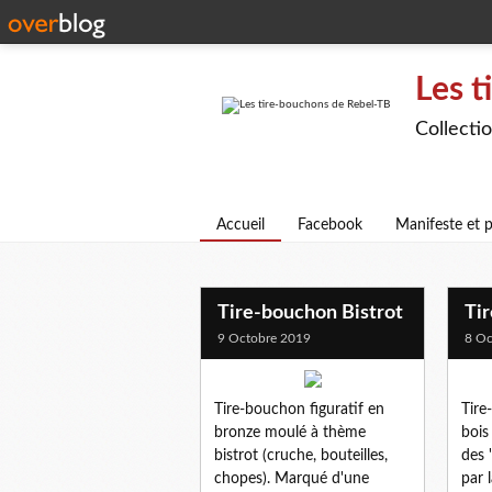
Les t
Collecti
Accueil
Facebook
Manifeste et p
Tire-bouchon Bistrot
Ti
9 Octobre 2019
8 Oc
Tire-bouchon figuratif en
Tire
bronze moulé à thème
bois
bistrot (cruche, bouteilles,
des 
chopes). Marqué d'une
par 