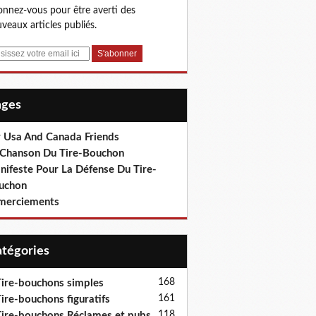
nnez-vous pour être averti des
veaux articles publiés.
Pages
r Usa And Canada Friends
 Chanson Du Tire-Bouchon
nifeste Pour La Défense Du Tire-
uchon
merciements
Catégories
168
ire-bouchons simples
161
ire-bouchons figuratifs
118
ire-bouchons Réclames et pubs