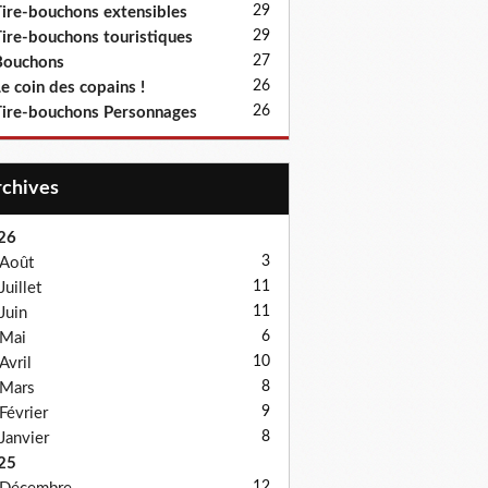
29
ire-bouchons extensibles
29
ire-bouchons touristiques
27
Bouchons
26
e coin des copains !
26
ire-bouchons Personnages
Archives
26
3
Août
11
Juillet
11
Juin
6
Mai
10
Avril
8
Mars
9
Février
8
Janvier
25
12