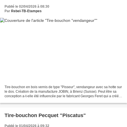
Publié le 02/04/2026 à 08:30
Par
Rebel-TB-Etampes
Tire-bouchon en bois vernis de type "Pisseur", vendangeur avec sa hotte sur
le dos. Création de la manufacture JOBIN, à Brienz (Suisse). Peut être sa
conception a-t-elle été influencée par le fabricant Georges Feret qui a créé
dans les années 1950, ce...
Tire-bouchon Pecquet "Piscatus"
Publié le 01/04/2026 à 09:32