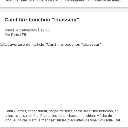
j'ose dire ! Mèche en queue de cochon de longueur 7 cm. Marqué au nom
du fabricant Guinot sur la mèche....
Canif tire-bouchon "chasseur"
Publié le 13/04/2026 à 12:16
Par
Rebel-TB
Canif 2 lames, décapsuleur, coupe-muselet, passe-lacet, tire-bouchon, en
laiton, avec sa bélière. Plaquettes décor chasseur et chien. Mèche de
longueur 4 cm. Marqué "déposé" sur les plaquettes, de type Coursolle. Date
des années 1930, fabriqué par un...