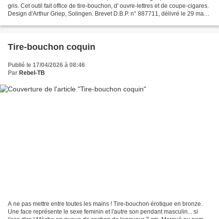
gris. Cet outil fait office de tire-bouchon, d' ouvre-lettres et de coupe-cigares.
Design d'Arthur Griep, Solingen. Brevet D.B.P. n° 887711, délivré le 29 mars
1949 pour le coupe-cigares...
Tire-bouchon coquin
Publié le 17/04/2026 à 08:46
Par
Rebel-TB
A ne pas mettre entre toutes les mains ! Tire-bouchon érotique en bronze.
Une face représente le sexe feminin et l'autre son pendant masculin... si