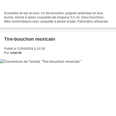
Ensemble de bar en bois: Un tire-bouchon, poignée sphérique en bois
tourné, mèche à spires coupantes de longueur 5,5 cm. Deux bouchons ,
têtes humoristiques avec casquette à plume et képi. Fabrication artisanale
allemande des années 1950-60, Thuringe,...
Tire-bouchon mexicain
Publié le 21/04/2026 à 14:29
Par
rebel-tb