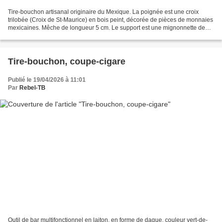
Tire-bouchon artisanal originaire du Mexique. La poignée est une croix
trilobée (Croix de St-Maurice) en bois peint, décorée de pièces de monnaies
mexicaines. Mêche de longueur 5 cm. Le support est une mignonnette de
Tequila de marque "José Cuervo Especial"....
Tire-bouchon, coupe-cigare
Publié le 19/04/2026 à 11:01
Par
Rebel-TB
Outil de bar multifonctionnel en laiton, en forme de dague, couleur vert-de-