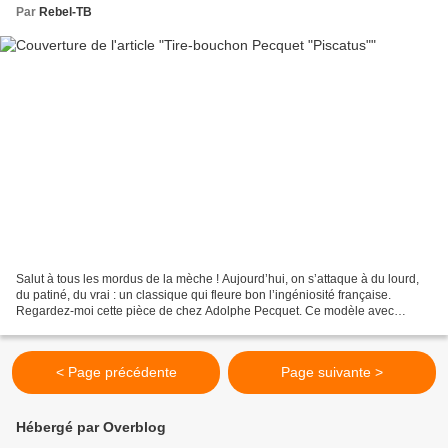
Par
Rebel-TB
Salut à tous les mordus de la mèche ! Aujourd’hui, on s’attaque à du lourd,
du patiné, du vrai : un classique qui fleure bon l’ingéniosité française.
Regardez-moi cette pièce de chez Adolphe Pecquet. Ce modèle avec
poignée en "T", richement décorée, en...
< Page précédente
Page suivante >
Hébergé par Overblog