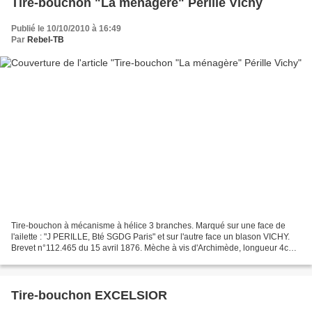
Tire-bouchon "La ménagère" Pérille Vichy
Publié le 10/10/2010 à 16:49
Par
Rebel-TB
Tire-bouchon à mécanisme à hélice 3 branches. Marqué sur une face de
l'ailette : "J PERILLE, Bté SGDG Paris" et sur l'autre face un blason VICHY.
Brevet n°112.465 du 15 avril 1876. Mèche à vis d'Archimède, longueur 4cm
.Trouvé dans une brocante à Maisse...
Tire-bouchon EXCELSIOR