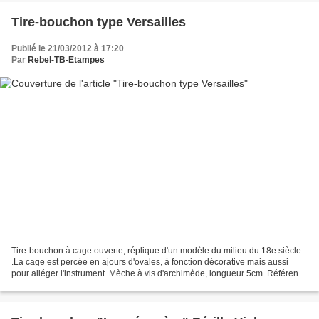
Tire-bouchon type Versailles
Publié le 21/03/2012 à 17:20
Par
Rebel-TB-Etampes
Tire-bouchon à cage ouverte, réplique d'un modèle du milieu du 18e siècle
.La cage est percée en ajours d'ovales, à fonction décorative mais aussi
pour alléger l'instrument. Mèche à vis d'archimède, longueur 5cm. Référence
: "La folie des tire-bouchons"...