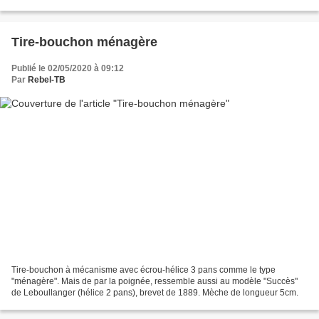
Creuse). Brevet déposé par Etienne-Hippolyte...
Tire-bouchon ménagère
Publié le 02/05/2020 à 09:12
Par
Rebel-TB
Tire-bouchon à mécanisme avec écrou-hélice 3 pans comme le type
"ménagère". Mais de par la poignée, ressemble aussi au modèle "Succès"
de Leboullanger (hélice 2 pans), brevet de 1889. Mèche de longueur 5cm.