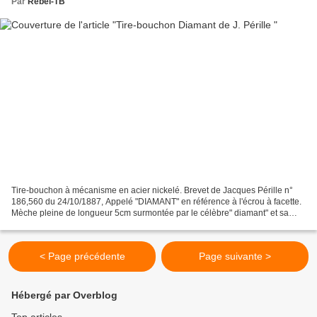
Par
Rebel-TB
Tire-bouchon à mécanisme en acier nickelé. Brevet de Jacques Pérille n°
186,560 du 24/10/1887, Appelé "DIAMANT" en référence à l'écrou à facette.
Mèche pleine de longueur 5cm surmontée par le célèbre" diamant" et sa
poignée caracteristique de Jacques...
< Page précédente
Page suivante >
Hébergé par Overblog