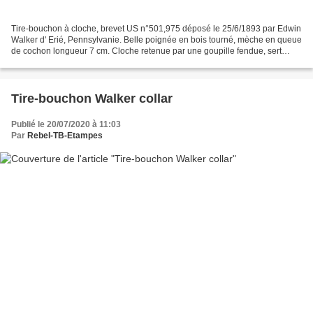
Tire-bouchon à cloche, brevet US n°501,975 déposé le 25/6/1893 par Edwin
Walker d' Erié, Pennsylvanie. Belle poignée en bois tourné, mèche en queue
de cochon longueur 7 cm. Cloche retenue par une goupille fendue, sert
aussi de décapsuleur. A remarquer...
Tire-bouchon Walker collar
Publié le 20/07/2020 à 11:03
Par
Rebel-TB-Etampes