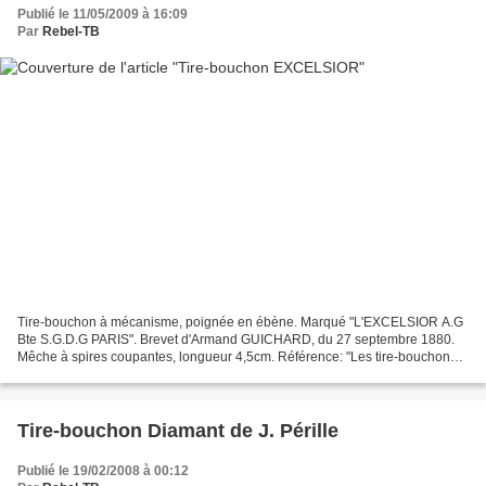
Publié le 11/05/2009 à 16:09
Par
Rebel-TB
Tire-bouchon à mécanisme, poignée en ébène. Marqué "L'EXCELSIOR A.G
Bte S.G.D.G PARIS". Brevet d'Armand GUICHARD, du 27 septembre 1880.
Mêche à spires coupantes, longueur 4,5cm. Référence: "Les tire-bouchons
francais" de Gérard Bidault, page107.
Tire-bouchon Diamant de J. Pérille
Publié le 19/02/2008 à 00:12