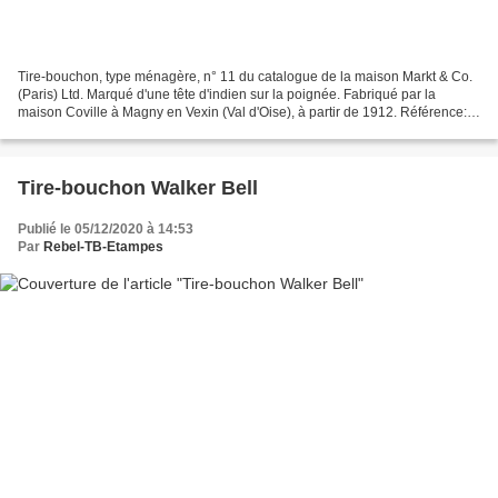
Tire-bouchon, type ménagère, n° 11 du catalogue de la maison Markt & Co.
(Paris) Ltd. Marqué d'une tête d'indien sur la poignée. Fabriqué par la
maison Coville à Magny en Vexin (Val d'Oise), à partir de 1912. Référence:
"Les tire-bouchons français, modèles...
Tire-bouchon Walker Bell
Publié le 05/12/2020 à 14:53
Par
Rebel-TB-Etampes