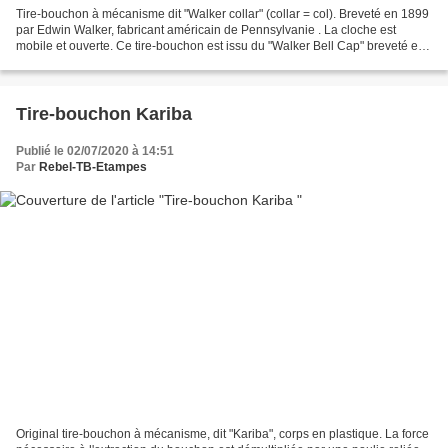
Tire-bouchon à mécanisme dit "Walker collar" (collar = col). Breveté en 1899
par Edwin Walker, fabricant américain de Pennsylvanie . La cloche est
mobile et ouverte. Ce tire-bouchon est issu du "Walker Bell Cap" breveté en
1893 . En effet, en 1899, vu...
Tire-bouchon Kariba
Publié le 02/07/2020 à 14:51
Par
Rebel-TB-Etampes
Original tire-bouchon à mécanisme, dit "Kariba", corps en plastique. La force