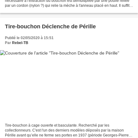
nécessaire à l'extraction du bouchon est démultipliée par une poulie reliée
par un cordon (nylon ?) qui relie la mèche à l'anneau placé en haut. Il suffit
de tirer sur l'anneau...
Tire-bouchon Déclenche de Pérille
Publié le 02/05/2020 à 15:51
Par
Rebel-TB
Tire-bouchon à cage ouverte et basculante. Recherché par les
collectionneurs. C'est l'un des derniers modèles déposés par la maison
Pérille avant qu’elle ne ferme ses portes en 1937 (période Georges-Pierre